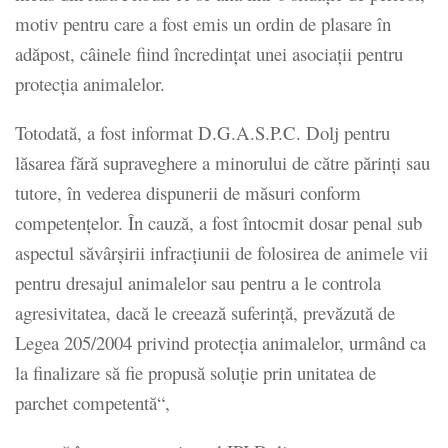
motiv pentru care a fost emis un ordin de plasare în
adăpost, câinele fiind încredințat unei asociații pentru
protecția animalelor.
Totodată, a fost informat D.G.A.S.P.C. Dolj pentru
lăsarea fără supraveghere a minorului de către părinți sau
tutore, în vederea dispunerii de măsuri conform
competențelor. În cauză, a fost întocmit dosar penal sub
aspectul săvârșirii infracțiunii de folosirea de animele vii
pentru dresajul animalelor sau pentru a le controla
agresivitatea, dacă le creează suferință, prevăzută de
Legea 205/2004 privind protecția animalelor, urmând ca
la finalizare să fie propusă soluție prin unitatea de
parchet competentă“,