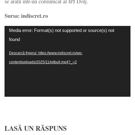
se arată într-un comunicat al IPJ Dolj.
Sursa: indiscret.ro
Player
Media error: Format(s) not supported or source(s) not
video
found
Descarcă fișierul: https://www.indiscret.ro/wp-
content/uploads/2025/11/pitbull.mp4?_=2
LASĂ UN RĂSPUNS