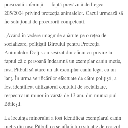
provocată suferință — faptă prevăzută de Legea
205/2004 privind protecția animalelor. Cazul urmează să
fie soluționat de procurorii competenți.
„Având în vedere imaginile apărute pe o rețea de
socializare, polițiștii Biroului pentru Protecția
Animalelor Dolj s-au sesizat din oficiu cu privire la
faptul că o persoană îndeamnă un exemplar canin metis,
rasa Pitbull să atace un alt exemplar canin legat cu un
lanț. În urma verificărilor efectuate de către polițiști, a
fost identificat utilizatorul contului de socializare,
respectiv un minor în vârstă de 13 ani, din municipiul
Băilești.
La locuința minorului a fost identificat exemplarul canin
metis din rasa Pitbull ce se afla într-o situație de pericol,