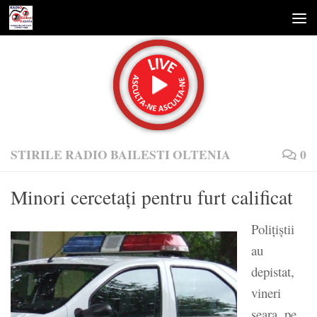
Skip to content
STIRILE RADIO BAILESTI OLTENIA
0
Minori cercetaţi pentru furt calificat
Polițiștii
au
depistat,
vineri
seara, pe