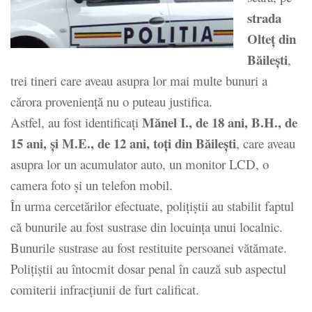
strada
Olteț din
Băileşti
,
trei tineri care aveau asupra lor mai multe bunuri a
cărora proveniență nu o puteau justifica.
Mănel I., de 18 ani, B.H., de
Astfel, au fost identificați
15 ani, şi M.E., de 12 ani, toţi din Băileşti
, care aveau
asupra lor un acumulator auto, un monitor LCD, o
camera foto şi un telefon mobil.
În urma cercetărilor efectuate, polițiștii au stabilit faptul
că bunurile au fost sustrase din locuinţa unui localnic.
Bunurile sustrase au fost restituite persoanei vătămate.
Polițiștii au întocmit dosar penal în cauză sub aspectul
comiterii infracţiunii de furt calificat.