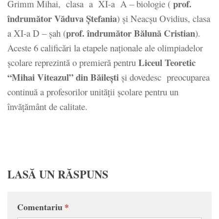
prof.
Grimm Mihai, clasa a XI-a A – biologie (
îndrumător Văduva Ştefania
) şi Neacşu Ovidius, clasa
prof. îndrumător Bălună Cristian
a XI-a D – şah (
).
Aceste 6 calificări la etapele naționale ale olimpiadelor
Liceul Teoretic
școlare reprezintă o premieră pentru
“Mihai Viteazul” din Băilești
și dovedesc preocuparea
continuă a profesorilor unității școlare pentru un
învățământ de calitate.
LASĂ UN RĂSPUNS
Comentariu
*