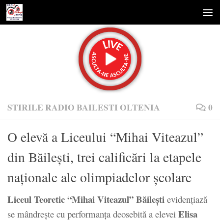
Skip to content
STIRILE RADIO BAILESTI OLTENIA
0
O elevă a Liceului “Mihai Viteazul”
din Băileşti, trei calificări la etapele
naţionale ale olimpiadelor şcolare
Liceul Teoretic “Mihai Viteazul” Băileşti
evidenţiază
Elisa
se mândreşte cu performanţa deosebită a elevei