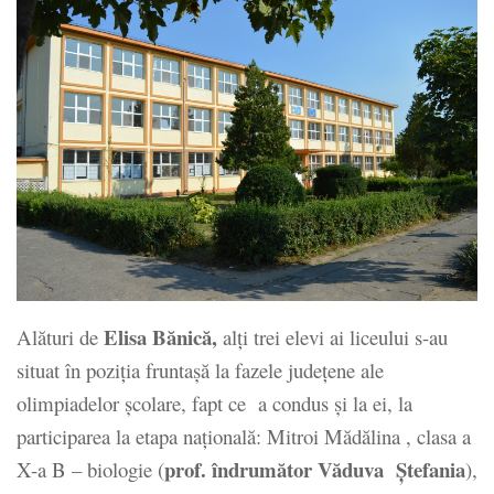
Elisa Bănică,
Alături de
alţi trei elevi ai liceului s-au
situat în poziţia fruntaşă la fazele judeţene ale
olimpiadelor şcolare, fapt ce a condus şi la ei, la
participarea la etapa naţională: Mitroi Mădălina , clasa a
prof. îndrumător Văduva Ştefania
X-a B – biologie (
),