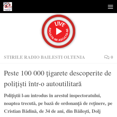
Skip to content
STIRILE RADIO BAILESTI OLTENIA
0
Peste 100 000 ţigarete descoperite de
poliţişti într-o autoutilitară
Poliţiştii l-au introdus în arestul inspectoratului,
noaptea trecută, pe bază de ordonanţă de reţinere, pe
Cristian Bădină, de 34 de ani, din Băileşti, Dolj