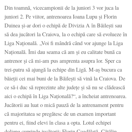
Din toamnă, vicecampionii de la juniori 3 vor juca la
juniori 2. Pe viitor, antrenoarea Ioana Lupu și Florin
Duinea și-ar dori o echipă de Divizia A în Băilești sau
să dea jucători la Craiova, la o echipă care să evolueze în
Liga Națională. „Voi fi mândră când vor ajunge la Liga
Națională. Îmi dau seama că am și eu calitate bună ca
antrenor și că mi-am pus amprenta asupra lor. Sper ca
trei-patru să ajungă la echipe din Ligă. M-aș bucura ca
băieţii cei mai buni de la Băilești să vină la Craiova. De
ce să-i duc să reprezinte alte județe și să nu se clădească
aici o echipă în Liga Națională?“, a încheiat antrenoarea.
Jucătorii au luat o mică pauză de la antrenament pentru
că majoritatea se pregătesc de un examen important
pentru ei, fiind elevi în clasa a opta. Lotul echipei
doljene cuprinde jucătorii: Florin Coadălată, Cătălin