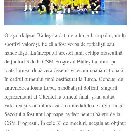
Orașul doljean Băilești a dat, de-a lungul timpului, mulți
sportivi valoroși, fie că a fost vorba de fotbaliști sau
handbaliști. La începutul acestei luni, echipa masculină
de juniori 3 de la CSM Progresul Băilești a uimit pe
toată lumea, după ce a devenit vicecampioană națională,
în cadrul turneului final desfășurat la Turda. Conduși de
antrenoarea Ioana Lupu, handbaliștii doljeni, singurii
reprezentanți ai Olteniei la turneul final, și-au arătat
valoarea și s-au întors acasă cu medaliile de argint la gât.
Sezonul a fost unul aproape perfect pentru băieții de la
CSM Progresul. În cele 33 de meciuri, aceștia au obținut