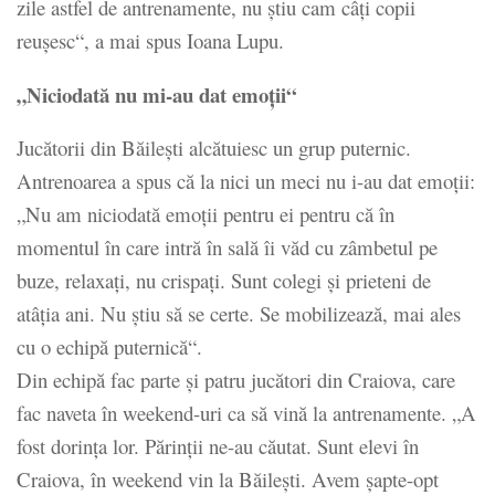
zile astfel de antrenamente, nu știu cam câți copii
reușesc“, a mai spus Ioana Lupu.
„Niciodată nu mi-au dat emoții“
Jucătorii din Băilești alcătuiesc un grup puternic.
Antrenoarea a spus că la nici un meci nu i-au dat emoții:
„Nu am niciodată emoții pentru ei pentru că în
momentul în care intră în sală îi văd cu zâmbetul pe
buze, relaxați, nu crispați. Sunt colegi și prieteni de
atâția ani. Nu știu să se certe. Se mobilizează, mai ales
cu o echipă puternică“.
Din echipă fac parte și patru jucători din Craiova, care
fac naveta în weekend-uri ca să vină la antrenamente. „A
fost dorința lor. Părinții ne-au căutat. Sunt elevi în
Craiova, în weekend vin la Băilești. Avem șapte-opt