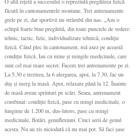
O altă rețetă a succesului o reprezintă pregătirea fizică
făcută în cantonamentele montane. Trei antrenamente
grele pe zi, dar sportivii nu strâmbă din nas. „Am o
echipă foarte bine pregătită, din toate punctele de vedere:
tehnic, tactic, fizic, individualizare tehnică, condiție
fizică. Când plec în cantonament, mă axez pe această
condiție fizică. Iau cu mine și mingile medicinale, care
sunt cel mai mare secret. Facem trei antrenamente pe zi.
La 5.30 e trezirea, la 6 alergarea, apoi, la 7.30, fac un
duș și merg la masă. Apoi, relaxare până la 12. Înainte
de masă aveau sprinturi pe scări. Seara, antrenament
combinat: condiție fizică, pase cu mingi medicinale, o
lungime de 1.200 m, dus-întors, pase cu mingi
medicinale, flotări, genuflexiuni. Cinci serii de genul
acesta. Nu au zis niciodată că nu mai pot. Să faci șase