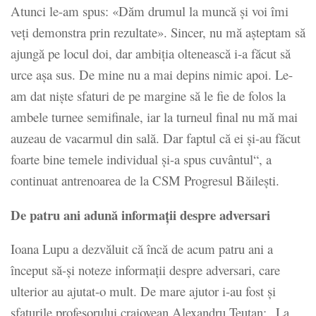
Atunci le-am spus: «Dăm drumul la muncă și voi îmi
veți demonstra prin rezultate». Sincer, nu mă așteptam să
ajungă pe locul doi, dar ambiția oltenească i-a făcut să
urce așa sus. De mine nu a mai depins nimic apoi. Le-
am dat niște sfaturi de pe margine să le fie de folos la
ambele turnee semifinale, iar la turneul final nu mă mai
auzeau de vacarmul din sală. Dar faptul că ei și-au făcut
foarte bine temele individual și-a spus cuvântul“, a
continuat antrenoarea de la CSM Progresul Băilești.
De patru ani adună informații despre adversari
Ioana Lupu a dezvăluit că încă de acum patru ani a
început să-și noteze informații despre adversari, care
ulterior au ajutat-o mult. De mare ajutor i-au fost și
sfaturile profesorului craiovean Alexandru Teuțan: „La