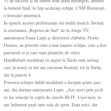
31 de succese și au suferit doar două înfrângeri, ambele
la turneul final, în fața aceleiași echipe, CSM București,
o formație puternică.
În spatele acestei performanțe stă multă muncă. Invitați
la emisiunea „Repriza de Sud“ de la Alege TV,
antrenoarea Ioana Lupu și directorul clubului, Florin
Duinea, au povestit cum a luat naștere echipa, care a fost
parcursul ei și care sunt planurile de viitor.
Handbaliștii medaliați cu argint la Turda sunt aceiași
care în urmă cu doi ani cucereau bronzul, tot la Turda,
dar la juniori 4.
Povestea echipei dublă medaliată a început acum șase
ani, din dorința antrenoarei Lupu. „Am mers prin școli
să fac selecție la copiii de clasele III-IV. Ușor-ușor, le-
am îndrumat pașii spre sala de sport. Erau mici, dar