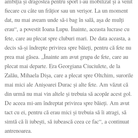
ambiția și dragostea pentru sport i-au mobilizat și a venit
fiecare cu câte un frățior sau un verișor. La un moment
dat, nu mai aveam unde să-i bag în sală, așa de mulți
erau“, a povestit Ioana Lupu. Înainte, aceasta lucrase cu
fete, care au plecat spre cluburi mari. De data aceasta, a
decis să-și îndrepte privirea spre băieți, pentru că fete nu
prea mai găsea. „Înainte am avut grupa de fete, care au
plecat mai departe. Era Georgiana Ciuciulete, de la
Zalău, Mihaela Dișa, care a plecat spre Oltchim, surorile
mai mici ale Anișoarei Durac și alte fete. Am văzut că
din urmă nu mai vin altele și trebuia să acopăr acest gol.
De aceea mi-am îndreptat privirea spre băieți. Am avut
tact cu ei, pentru că erau mici și trebuia să îi atragi, să
simtă că îi iubești, să iubească ceea ce fac“, a continuat
antrenoarea.