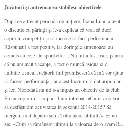
Jucătorii și antrenoarea stabilesc obiectivele
După ce a trecut perioada de inițiere, Ioana Lupu a avut
o discuție cu părinții și le-a explicat că vrea să ducă
copiii în competiții și să încerce să facă performanță.
Răspunsul a fost pozitiv, iar dorințele antrenoarei au
coincis cu cele ale sportivilor: „Nu mi-a fost ușor, pentru
că nu am avut vacanțe, a fost o muncă asiduă și o
ambiție a mea. Jucătorii îmi promiseseră că mă vor ajuta
să facem performanță, iar acest lucru mi-a dat aripi, dar
și lor. Niciodată nu mi s-a impus un obiectiv de la club.
Eu cu copiii mi-l impun. I-am întrebat: «Cum vreți voi
să desfășurăm activitatea în sezonul 2014-2015? Să
mergem mai departe sau să rămânem ultimii?». Ei au
zis: «Cum să rămânem ultimii la valoarea de-o avem?!».