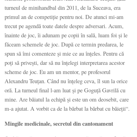
turneul de minihandbal din 2011, de la Suceava, era
primul an de competiție pentru noi. De atunci mi-am
trecut pe agendă toate datele despre adversari. Acum,
înainte de joc, îi adunam pe copii în sală, luam foi și le
făceam schemele de joc. După ce termin predarea, le
spun să îmi comenteze și mie ce au înțeles. Pentru că
poți să privești, dar să nu înțelegi interpretarea acestor
scheme de joc. Eu am un mentor, pe profesorul
Alexandru Teuțan. Când nu înțeleg ceva, îl sun la orice
oră. La turneul final l-am luat și pe Goguță Gavrilă cu
mine. Are băiatul la echipă și este un om deosebit, care
m-a ajutat. A vorbit ca de la bărbat la bărbat cu băieții“.
Mingile medicinale, secretul din cantonament