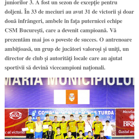
juniorilor 3. A fost un sezon de excepție pentru
doljeni. În 33 de meciuri au avut 31 de victorii și doar
două înfrângeri, ambele în fața puternicei echipe
CSM București, care a devenit campioană. Vă
prezentăm mai jos o poveste de succes. O antrenoare
ambițioasă, un grup de jucători valoroși și uniți, un
director de club și autorități locale care au ajutat
sportivii să devină vicecampioni naționali.