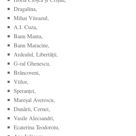
Dragalina,
Mihai Viteazul,
A.I. Cuza,
Banu Manta,
Banu Maracine,
Ardealul, Libertăţii,
G-ral Ghenescu,
Brâncoveni,
Viilor,
Speranţei,
Mareşal Averescu,
Dunării, Cernei,
Vasile Alecsandri,
Ecaterina Teodoroiu,