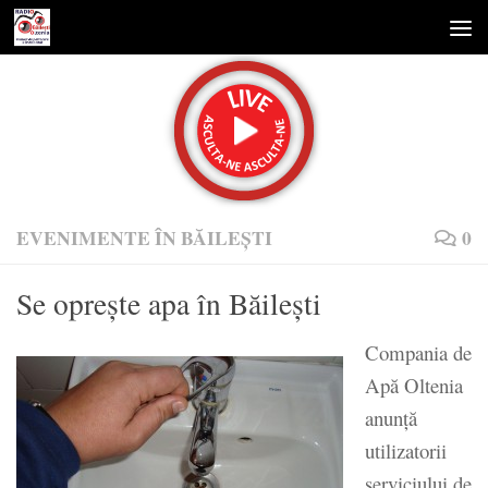
Skip to content
EVENIMENTE ÎN BĂILEȘTI
0
Se opreşte apa în Băileşti
Compania de
Apă Oltenia
anunță
utilizatorii
serviciului de