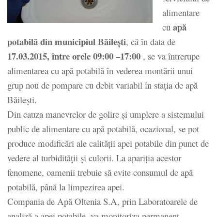
alimentare
apă
cu
potabilă din municipiul Băilești
, că în data de
17.03.2015, între orele 09:00 –17:00
, se va întrerupe
alimentarea cu apă potabilă în vederea montării unui
grup nou de pompare cu debit variabil în stația de apă
Băilești.
Din cauza manevrelor de golire şi umplere a sistemului
public de alimentare cu apă potabilă, ocazional, se pot
produce modificări ale calităţii apei potabile din punct de
vedere al turbidităţii şi culorii. La apariţia acestor
fenomene, oamenii trebuie să evite consumul de apă
potabilă, până la limpezirea apei.
Compania de Apă Oltenia S.A, prin Laboratoarele de
analiză a apei potabile, va monitoriza permanent