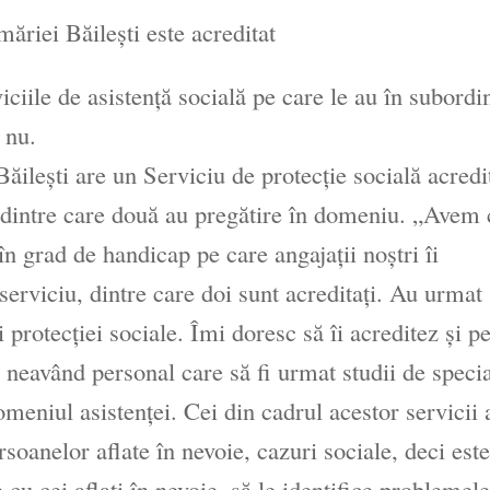
măriei Băileşti este acreditat
ile de asistenţă socială pe care le au în subordi
 nu.
ileşti are un Serviciu de protecţie socială acredi
, dintre care două au pregătire în domeniu. „Avem 
în grad de handicap pe care angajaţii noştri îi
erviciu, dintre care doi sunt acreditaţi. Au urmat
i protecţiei sociale. Îmi doresc să îi acreditez şi p
, neavând personal care să fi urmat studii de specia
meniul asistenţei. Cei din cadrul acestor servicii 
soanelor aflate în nevoie, cazuri sociale, deci este
cu cei aflaţi în nevoie, să le identifice problemele