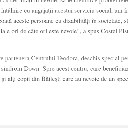
întâlnire cu angajaţii acestui serviciu social, am î
coată aceste persoane cu dizabilităţi în societate, s
ale ori de câte ori este nevoie“, a spus Costel Pist
ste partenera Centrului Teodora, deschis special pe
 cu sindrom Down. Spre acest centru, care beneficia
şi alţi copii din Băileşti care au nevoie de un speci