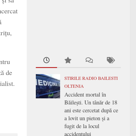
ncercat
ă
riţu,
ntru
ză de
STIRILE RADIO BAILESTI
alist.
OLTENIA
Accident mortal în
Băilești. Un tânăr de 18
ani este cercetat după ce
a lovit un pieton și a
fugit de la locul
accidentului