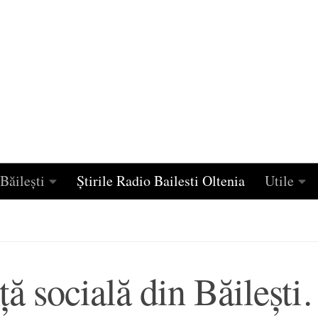
Băilești
Știrile Radio Bailesti Oltenia
Utile
nţă socială din Băileșt