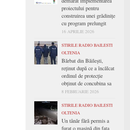
demarat implementarea
proiectului pentru
construirea unei grădinițe
cu program prelungit
16 APRILIE 2026
STIRILE RADIO BAILESTI
OLTENIA
Bărbat din Băilești,
reținut după ce a încălcat
ordinul de protecție
obținut de concubina sa
8 FEBRUARIE 2026
STIRILE RADIO BAILESTI
OLTENIA
Un tânăr fără permis a
furat o mașină din fața