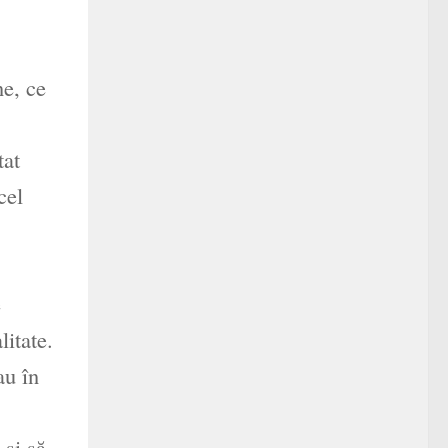
ne, ce
tat
cel
e
litate.
au în
 şi să