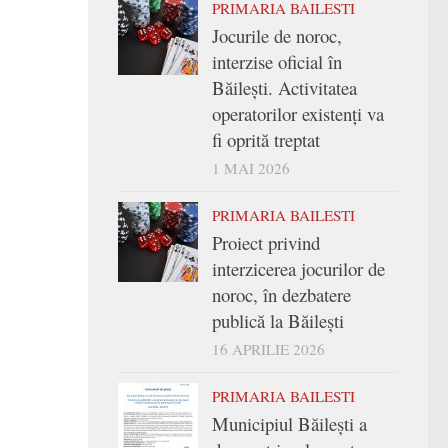
PRIMARIA BAILESTI
Jocurile de noroc,
interzise oficial în
Băilești. Activitatea
operatorilor existenți va
fi oprită treptat
1 MAI 2026
PRIMARIA BAILESTI
Proiect privind
interzicerea jocurilor de
noroc, în dezbatere
publică la Băilești
16 APRILIE 2026
PRIMARIA BAILESTI
Municipiul Băilești a