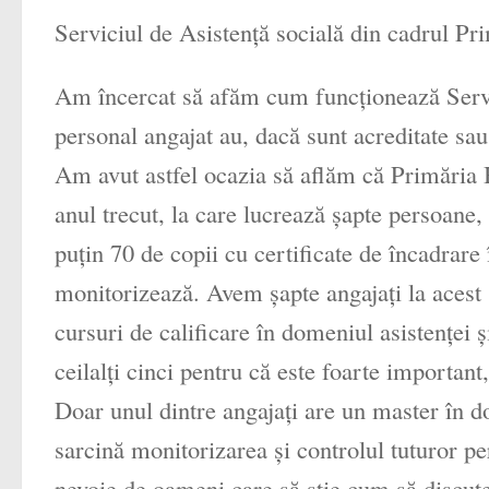
Serviciul de Asistenţă socială din cadrul Pri
Am încercat să afăm cum funcţionează Servici
personal angajat au, dacă sunt acreditate sau
Am avut astfel ocazia să aflăm că Primăria Bă
anul trecut, la care lucrează şapte persoane
puţin 70 de copii cu certificate de încadrare 
monitorizează. Avem şapte angajaţi la acest s
cursuri de calificare în domeniul asistenţei ş
ceilalţi cinci pentru că este foarte important
Doar unul dintre angajaţi are un master în do
sarcină monitorizarea şi controlul tuturor per
nevoie de oameni care să ştie cum să discute 