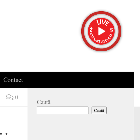
Contact
0
Caută
Caută
i…