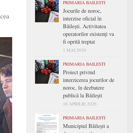
PRIMARIA BAILESTI
Jocurile de noroc,
 cea
interzise oficial în
Băilești. Activitatea
operatorilor existenți va
fi oprită treptat
1 MAI 2026
PRIMARIA BAILESTI
Proiect privind
interzicerea jocurilor de
noroc, în dezbatere
publică la Băilești
16 APRILIE 2026
PRIMARIA BAILESTI
Municipiul Băilești a