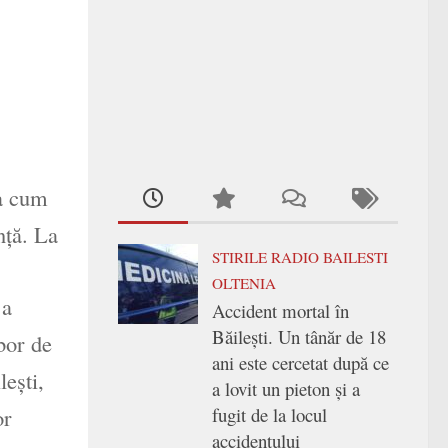
şa cum
nţă. La
STIRILE RADIO BAILESTI
OLTENIA
 a
Accident mortal în
Băilești. Un tânăr de 18
bor de
ani este cercetat după ce
leşti,
a lovit un pieton și a
fugit de la locul
or
accidentului