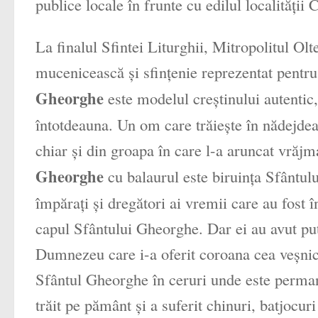
publice locale în frunte cu edilul localităţii C
La finalul Sfintei Liturghii, Mitropolitul Olt
mucenicească şi sfinţenie reprezentat pentr
Gheorghe
este modelul creştinului autentic, 
întotdeauna. Un om care trăieşte în nădejde
chiar şi din groapa în care l-a aruncat vrăj
Gheorghe
cu balaurul este biruinţa Sfântulu
împăraţi şi dregători ai vremii care au fost în
capul Sfântului Gheorghe. Dar ei au avut put
Dumnezeu care i-a oferit coroana cea veşnică
Sfântul Gheorghe în ceruri unde este permane
trăit pe pământ şi a suferit chinuri, batjocur