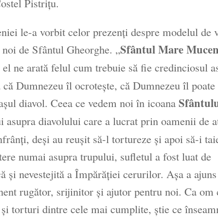
ostel Pistriţu.
eniei le-a vorbit celor prezenţi despre modelul de 
Sfântul Mare Mucen
u noi de Sfântul Gheorghe. „
el ne arată felul cum trebuie să fie credinciosul as
a că Dumnezeu îl ocroteşte, că Dumnezeu îl poate 
Sfântulu
maşul diavol. Ceea ce vedem noi în icoana
i asupra diavolului care a lucrat prin oamenii de a
frânţi, deşi au reuşit să-l tortureze şi apoi să-i tai
ere numai asupra trupului, sufletul a fost luat de
 şi nevestejită a Împărăţiei cerurilor. Aşa a ajuns
nt rugător, srijinitor şi ajutor pentru noi. Ca om 
i şi torturi dintre cele mai cumplite, ştie ce înseam