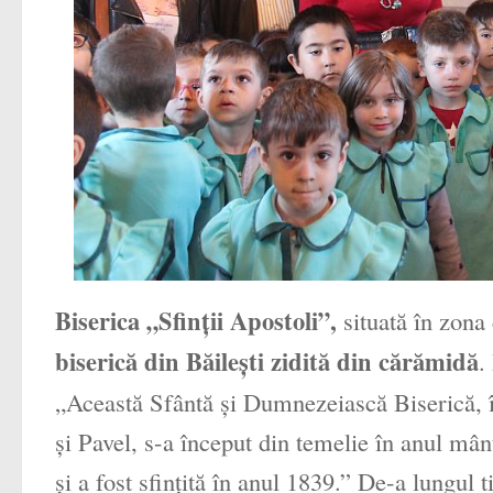
Biserica „Sfinţii Apostoli”,
situată în zona
biserică din Băileşti zidită din cărămidă
.
„Această Sfântă şi Dumnezeiască Biserică, în
şi Pavel, s-a început din temelie în anul mân
şi a fost sfinţită în anul 1839.” De-a lungul 