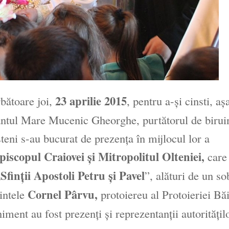
23 aprilie 2015
bătoare joi,
, pentru a-şi cinsti, a
 Sfântul Mare Mucenic Gheorghe, purtătorul de birui
şteni s-au bucurat de prezenţa în mijlocul lor a
piscopul Craiovei şi Mitropolitul Olteniei,
care
Sfinţii Apostoli Petru şi Pavel
”, alături de un so
Cornel Pârvu,
rintele
protoiereu al Protoieriei Băi
iment au fost prezenţi şi reprezentanţii autorităţil