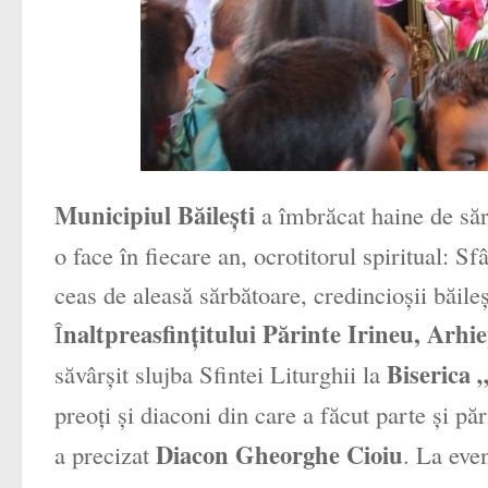
Municipiul Băileşti
a îmbrăcat haine de săr
o face în fiecare an, ocrotitorul spiritual:
ceas de aleasă sărbătoare, credincioşii băile
naltpreasfinţitului Părinte Irineu, Arhie
Î
Biserica „
săvârşit slujba Sfintei Liturghii la
preoţi şi diaconi din care a făcut parte şi pă
Diacon Gheorghe Cioiu
a precizat
. La even