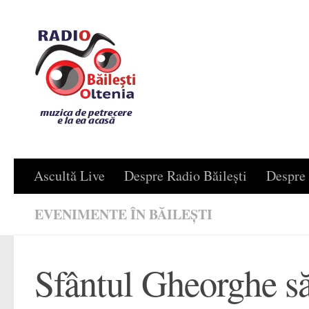
Skip to content
Ascultă Live
Despre Radio Băilești
Despre 
EVENIMENTE ÎN BĂILEȘTI
Sfântul Gheorghe săr