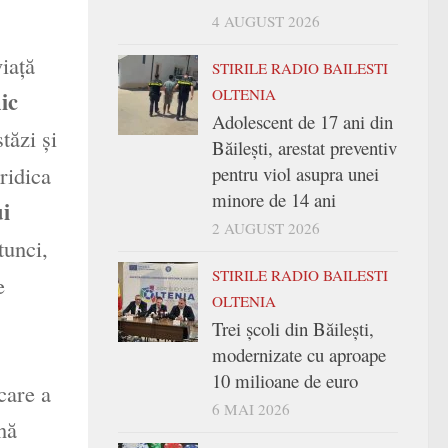
4 AUGUST 2026
viaţă
STIRILE RADIO BAILESTI
OLTENIA
ic
Adolescent de 17 ani din
tăzi şi
Băilești, arestat preventiv
ridica
pentru viol asupra unei
minore de 14 ani
i
2 AUGUST 2026
tunci,
STIRILE RADIO BAILESTI
e
OLTENIA
Trei şcoli din Băileşti,
modernizate cu aproape
10 milioane de euro
care a
6 MAI 2026
nă