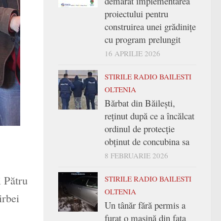
demarat implementarea
proiectului pentru
construirea unei grădinițe
cu program prelungit
16 APRILIE 2026
STIRILE RADIO BAILESTI
OLTENIA
Bărbat din Băilești,
reținut după ce a încălcat
ordinul de protecție
obținut de concubina sa
8 FEBRUARIE 2026
i Pătru
STIRILE RADIO BAILESTI
OLTENIA
irbei
Un tânăr fără permis a
furat o mașină din fața