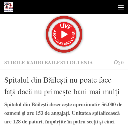
Skip to content
STIRILE RADIO BAILESTI OLTENIA
0
Spitalul din Băilești nu poate face
față dacă nu primește bani mai mulți
Spitalul din Băilești deservește aproximativ 56.000 de
oameni și are 153 de angajați. Unitatea spitalicească
are 128 de paturi, împărțite în patru secții și cinci