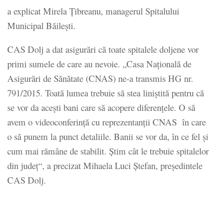
a explicat Mirela Ţibreanu, managerul Spitalului
Municipal Băileşti.
CAS Dolj a dat asigurări că toate spitalele doljene vor
primi sumele de care au nevoie. „Casa Națională de
Asigurări de Sănătate (CNAS) ne-a transmis HG nr.
791/2015. Toată lumea trebuie să stea liniștită pentru că
se vor da acești bani care să acopere diferențele. O să
avem o videoconferință cu reprezentanții CNAS în care
o să punem la punct detaliile. Banii se vor da, în ce fel și
cum mai rămâne de stabilit. Știm cât le trebuie spitalelor
din județ“, a precizat Mihaela Luci Ștefan, președintele
CAS Dolj.