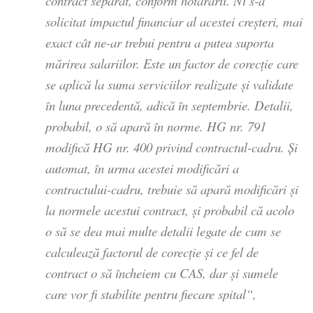
contract separat, conform hotărârii. Ni s-a
solicitat impactul financiar al acestei creșteri, mai
exact cât ne-ar trebui pentru a putea suporta
mărirea salariilor. Este un factor de corecție care
se aplică la suma serviciilor realizate și validate
în luna precedentă, adică în septembrie. Detalii,
probabil, o să apară în norme. HG nr. 791
modifică HG nr. 400 privind contractul-cadru. Și
automat, în urma acestei modificări a
contractului-cadru, trebuie să apară modificări și
la normele acestui contract, și probabil că acolo
o să se dea mai multe detalii legate de cum se
calculează factorul de corecție și ce fel de
contract o să încheiem cu CAS, dar și sumele
care vor fi stabilite pentru fiecare spital“,