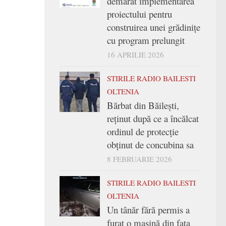
demarat implementarea
proiectului pentru
construirea unei grădinițe
cu program prelungit
16 APRILIE 2026
STIRILE RADIO BAILESTI
OLTENIA
Bărbat din Băilești,
reținut după ce a încălcat
ordinul de protecție
obținut de concubina sa
8 FEBRUARIE 2026
STIRILE RADIO BAILESTI
OLTENIA
Un tânăr fără permis a
furat o mașină din fața