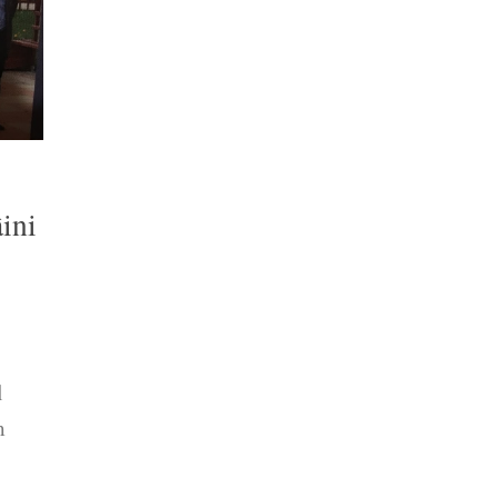
ini
l
m