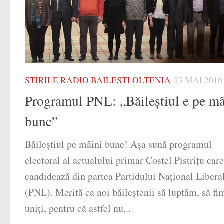
STIRILE RADIO BAILESTI OLTENIA
23 MAI 2016
Programul PNL: „Băileștiul e pe mâ
bune”
Băileştiul pe mâini bune! Aşa sună programul
electoral al actualului primar Costel Pistriţu care
candidează din partea Partidului Naţional Libera
(PNL). Merită ca noi băileştenii să luptăm, să fi
uniţi, pentru că astfel nu...