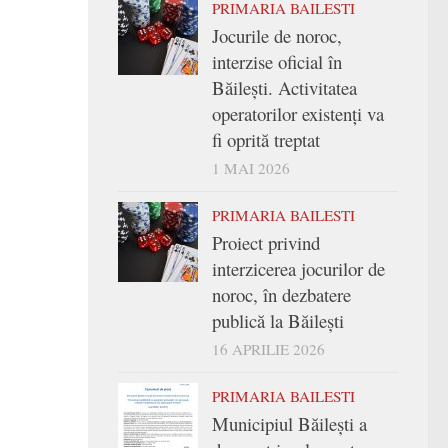
PRIMARIA BAILESTI
Jocurile de noroc,
interzise oficial în
Băilești. Activitatea
operatorilor existenți va
fi oprită treptat
1 MAI 2026
PRIMARIA BAILESTI
Proiect privind
interzicerea jocurilor de
noroc, în dezbatere
publică la Băilești
16 APRILIE 2026
PRIMARIA BAILESTI
Municipiul Băilești a