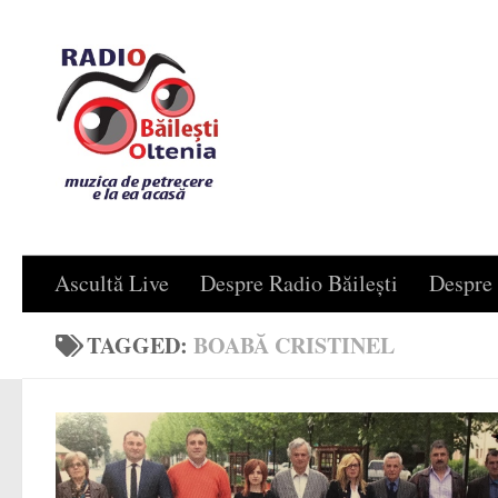
Skip to content
Ascultă Live
Despre Radio Băilești
Despre 
TAGGED:
BOABĂ CRISTINEL