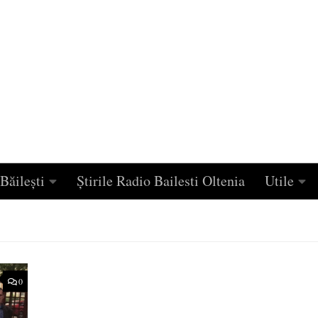
Băilești
Știrile Radio Bailesti Oltenia
Utile
0