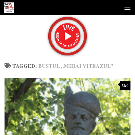
Skip to content
TAGGED:
BUSTUL „MIHAI VITEAZUL”
0