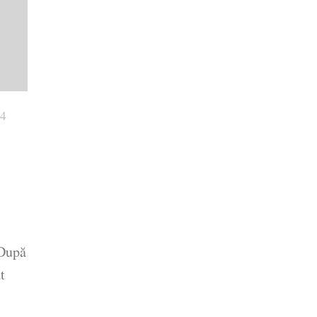
14
 După
t