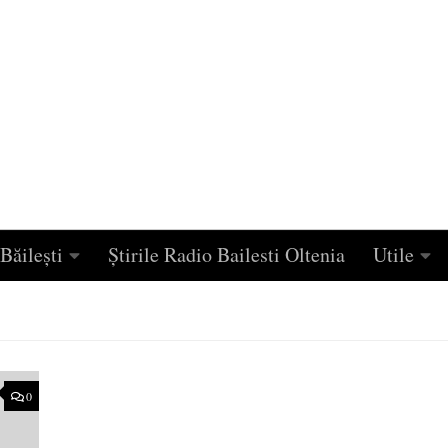
Băilești
Știrile Radio Bailesti Oltenia
Utile
0