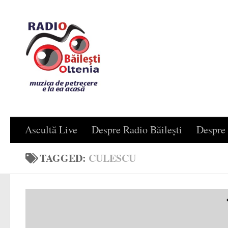
Skip to content
Ascultă Live
Despre Radio Băilești
Despre 
TAGGED:
CULESCU