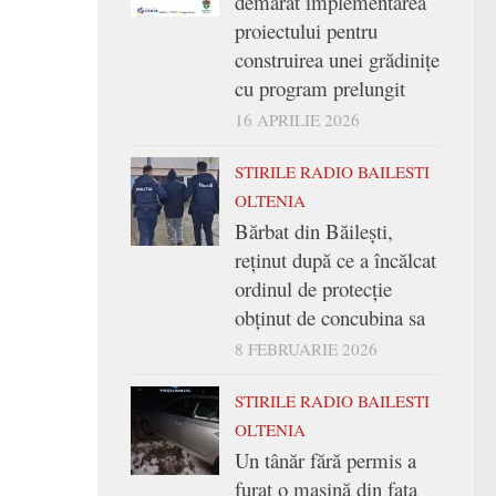
demarat implementarea
proiectului pentru
construirea unei grădinițe
cu program prelungit
16 APRILIE 2026
STIRILE RADIO BAILESTI
OLTENIA
Bărbat din Băilești,
reținut după ce a încălcat
ordinul de protecție
obținut de concubina sa
8 FEBRUARIE 2026
STIRILE RADIO BAILESTI
OLTENIA
Un tânăr fără permis a
furat o mașină din fața