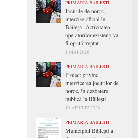
PRIMARIA BAILESTI
Jocurile de noroc,
interzise oficial în
Băilești. Activitatea
operatorilor existenți va
fi oprită treptat
1 MAI 2026
PRIMARIA BAILESTI
Proiect privind
interzicerea jocurilor de
noroc, în dezbatere
publică la Băilești
16 APRILIE 2026
PRIMARIA BAILESTI
Municipiul Băilești a