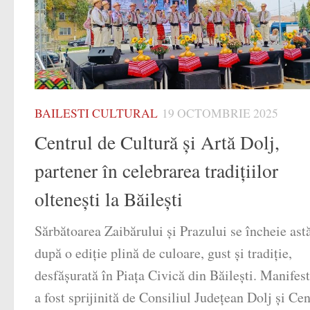
BAILESTI CULTURAL
19 OCTOMBRIE 2025
Centrul de Cultură și Artă Dolj,
partener în celebrarea tradițiilor
oltenești la Băilești
Sărbătoarea Zaibărului și Prazului se încheie astă
după o ediție plină de culoare, gust și tradiție,
desfășurată în Piața Civică din Băilești. Manifes
a fost sprijinită de Consiliul Județean Dolj și Cen