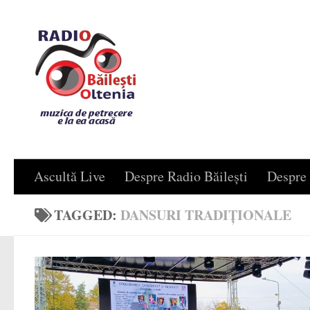
Skip to content
Ascultă Live
Despre Radio Băilești
Despre 
TAGGED:
DANSURI TRADIȚIONALE