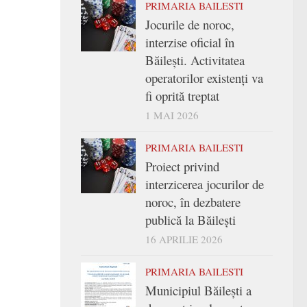
PRIMARIA BAILESTI
Jocurile de noroc,
interzise oficial în
Băilești. Activitatea
operatorilor existenți va
fi oprită treptat
1 MAI 2026
PRIMARIA BAILESTI
Proiect privind
interzicerea jocurilor de
noroc, în dezbatere
publică la Băilești
16 APRILIE 2026
PRIMARIA BAILESTI
Municipiul Băilești a