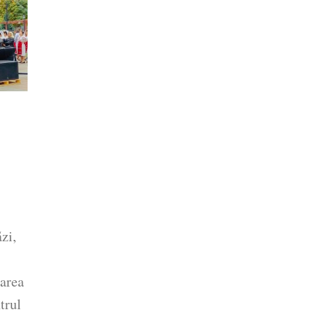
zi,
tarea
trul