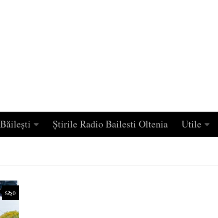
Băilești
Știrile Radio Bailesti Oltenia
Utile
0