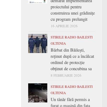
demarat implementarea
proiectului pentru
construirea unei grădinițe
cu program prelungit
16 APRILIE 2026
STIRILE RADIO BAILESTI
OLTENIA
Bărbat din Băilești,
reținut după ce a încălcat
ordinul de protecție
obținut de concubina sa
8 FEBRUARIE 2026
STIRILE RADIO BAILESTI
OLTENIA
Un tânăr fără permis a
furat o mașină din fața