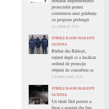
demarat implementarea
proiectului pentru
construirea unei grădinițe
cu program prelungit
16 APRILIE 2026
STIRILE RADIO BAILESTI
OLTENIA
Bărbat din Băilești,
reținut după ce a încălcat
ordinul de protecție
obținut de concubina sa
8 FEBRUARIE 2026
STIRILE RADIO BAILESTI
OLTENIA
Un tânăr fără permis a
furat o mașină din fața