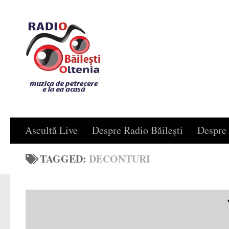
Skip to content
Ascultă Live
Despre Radio Băilești
Despre 
TAGGED:
DECONTURI