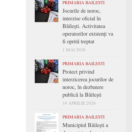
PRIMARIA BAILESTI
Jocurile de noroc,
interzise oficial în
Băilești. Activitatea
operatorilor existenți va
fi oprită treptat
1 MAI 2026
PRIMARIA BAILESTI
Proiect privind
interzicerea jocurilor de
noroc, în dezbatere
publică la Băilești
16 APRILIE 2026
PRIMARIA BAILESTI
Municipiul Băilești a