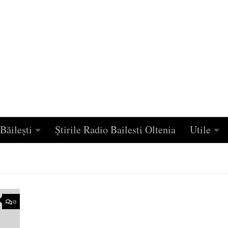
Băilești
Știrile Radio Bailesti Oltenia
Utile
0