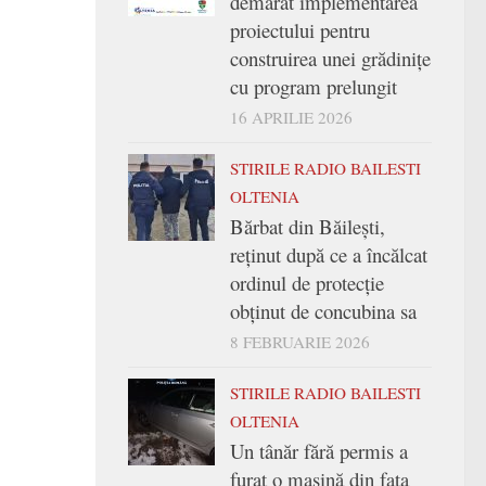
demarat implementarea
proiectului pentru
construirea unei grădinițe
cu program prelungit
16 APRILIE 2026
STIRILE RADIO BAILESTI
OLTENIA
Bărbat din Băilești,
reținut după ce a încălcat
ordinul de protecție
obținut de concubina sa
8 FEBRUARIE 2026
STIRILE RADIO BAILESTI
OLTENIA
Un tânăr fără permis a
furat o mașină din fața