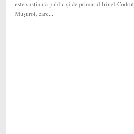
este susținută public și de primarul Irinel-Codruț
Mușuroi, care...