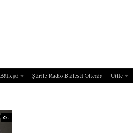
Băilești
Știrile Radio Bailesti Oltenia
Utile
2