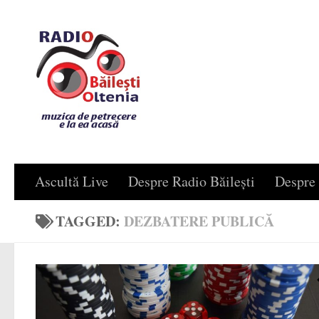
Skip to content
Ascultă Live
Despre Radio Băilești
Despre 
TAGGED:
DEZBATERE PUBLICĂ