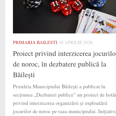
PRIMARIA BAILESTI
16 APRILIE 2026
Proiect privind interzicerea jocurilo
de noroc, în dezbatere publică la
Băilești
Primăria Municipiului Băilești a publicat în
secțiunea „Dezbateri publice” un proiect de hotă
privind interzicerea organizării și exploatării
jocurilor de noroc pe raza municipiului. Inițiativ