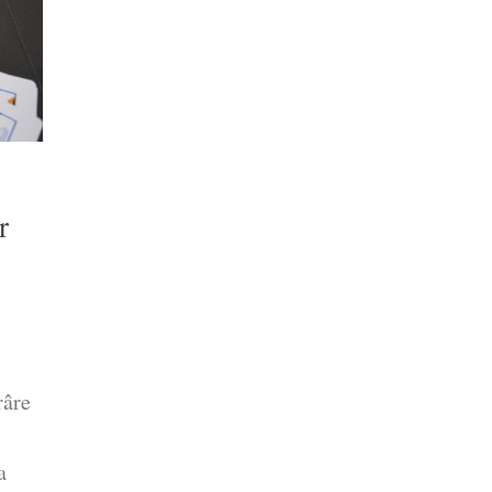
r
râre
a