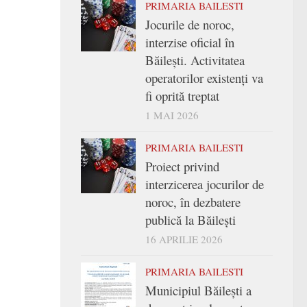
PRIMARIA BAILESTI
Jocurile de noroc,
interzise oficial în
Băilești. Activitatea
operatorilor existenți va
fi oprită treptat
1 MAI 2026
PRIMARIA BAILESTI
Proiect privind
interzicerea jocurilor de
noroc, în dezbatere
publică la Băilești
16 APRILIE 2026
PRIMARIA BAILESTI
Municipiul Băilești a