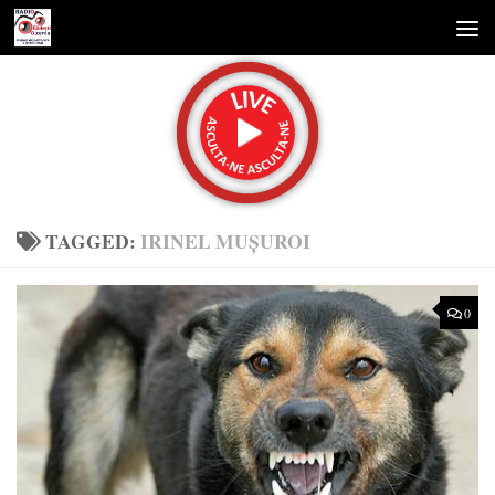
Skip to content
TAGGED:
IRINEL MUȘUROI
0