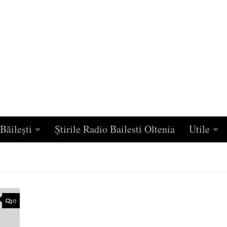
Băilești
Știrile Radio Bailesti Oltenia
Utile
0