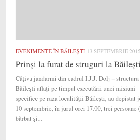
EVENIMENTE ÎN BĂILEȘTI
13 SEPTEMBRIE 201
Prinşi la furat de struguri la Băileşt
Câţiva jandarmi din cadrul I.J.J. Dolj – structura
Băileşti aflaţi pe timpul executării unei misiuni
specifice pe raza localităţii Băileşti, au depistat j
10 septembrie, în jurul orei 17.00, trei persoane 
bărbat şi...