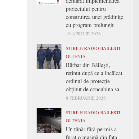
demarat implementarea
proiectului pentru
construirea unei grădinițe
cu program prelungit
16 APRILIE 2026
STIRILE RADIO BAILESTI
OLTENIA
Bărbat din Băilești,
reținut după ce a încălcat
ordinul de protecție
obținut de concubina sa
8 FEBRUARIE 2026
STIRILE RADIO BAILESTI
OLTENIA
Un tânăr fără permis a
furat o mașină din fața