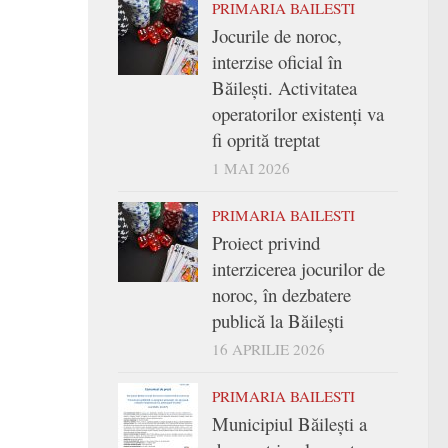
PRIMARIA BAILESTI
Jocurile de noroc,
interzise oficial în
Băilești. Activitatea
operatorilor existenți va
fi oprită treptat
1 MAI 2026
PRIMARIA BAILESTI
Proiect privind
interzicerea jocurilor de
noroc, în dezbatere
publică la Băilești
16 APRILIE 2026
PRIMARIA BAILESTI
Municipiul Băilești a