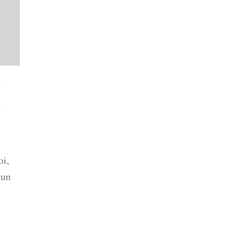
5
i
oi,
(un