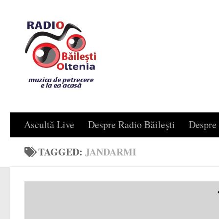
Skip to content
Ascultă Live
Despre Radio Băilești
Despre 
TAGGED:
JANDARMI