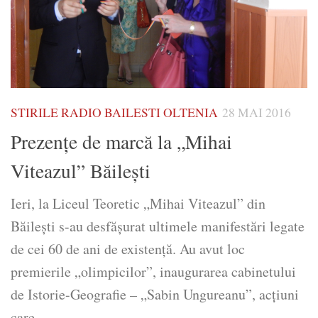
STIRILE RADIO BAILESTI OLTENIA
28 MAI 2016
Prezenţe de marcă la „Mihai
Viteazul” Băileşti
Ieri, la Liceul Teoretic „Mihai Viteazul” din
Băileşti s-au desfăşurat ultimele manifestări legate
de cei 60 de ani de existenţă. Au avut loc
premierile „olimpicilor”, inaugurarea cabinetului
de Istorie-Geografie – „Sabin Ungureanu”, acţiuni
care...