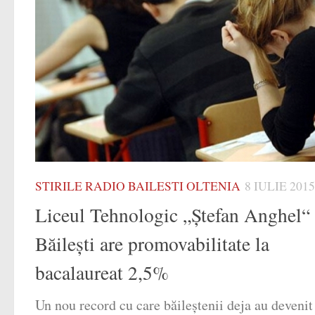
STIRILE RADIO BAILESTI OLTENIA
8 IULIE 2015
Liceul Tehnologic „Ștefan Anghel“
Băilești are promovabilitate la
bacalaureat 2,5%
Un nou record cu care băileștenii deja au devenit