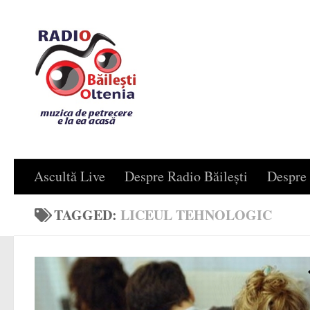
Skip to content
Ascultă Live
Despre Radio Băilești
Despre 
TAGGED:
LICEUL TEHNOLOGIC