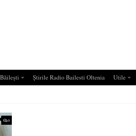
Băilești
Știrile Radio Bailesti Oltenia
Utile
0