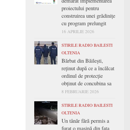
demarat implementarea
proiectului pentru
construirea unei grădinițe
cu program prelungit
16 APRILIE 2026
STIRILE RADIO BAILESTI
OLTENIA
Bărbat din Băilești,
reținut după ce a încălcat
ordinul de protecție
obținut de concubina sa
8 FEBRUARIE 2026
STIRILE RADIO BAILESTI
OLTENIA
Un tânăr fără permis a
furat o mașină din fața