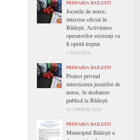
PRIMARIA BAILESTI
Jocurile de noroc,
interzise oficial în
Băilești. Activitatea
operatorilor existenți va
fi oprită treptat
1 MAI 2026
PRIMARIA BAILESTI
Proiect privind
interzicerea jocurilor de
noroc, în dezbatere
publică la Băilești
16 APRILIE 2026
PRIMARIA BAILESTI
Municipiul Băilești a