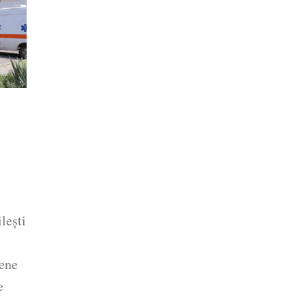
leşti
pene
e