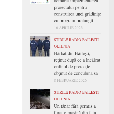
demarat implementarea
proiectului pentru
construirea unei grădinițe
cu program prelungit
16 APRILIE 2026
STIRILE RADIO BAILESTI
OLTENIA
Bărbat din Băilești,
reținut după ce a încălcat
ordinul de protecție
obținut de concubina sa
8 FEBRUARIE 2026
STIRILE RADIO BAILESTI
OLTENIA
Un tânăr fără permis a
furat o mașină din fața