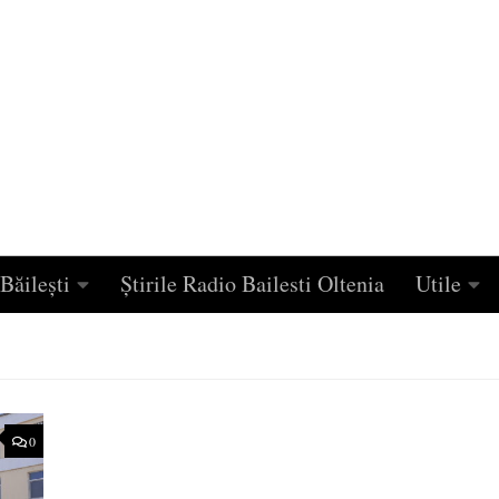
Băilești
Știrile Radio Bailesti Oltenia
Utile
0