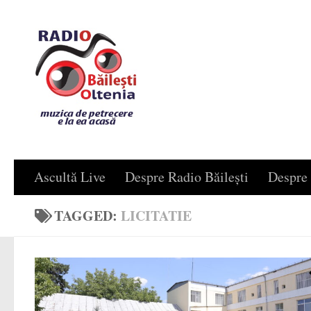
Skip to content
Ascultă Live
Despre Radio Băilești
Despre 
TAGGED:
LICITATIE