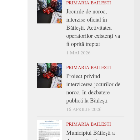
PRIMARIA BAILESTI
Jocurile de noroc,
interzise oficial în
Băilești. Activitatea
operatorilor existenți va
fi oprită treptat
1 MAI 2026
PRIMARIA BAILESTI
Proiect privind
interzicerea jocurilor de
noroc, în dezbatere
publică la Băilești
16 APRILIE 2026
PRIMARIA BAILESTI
Municipiul Băilești a