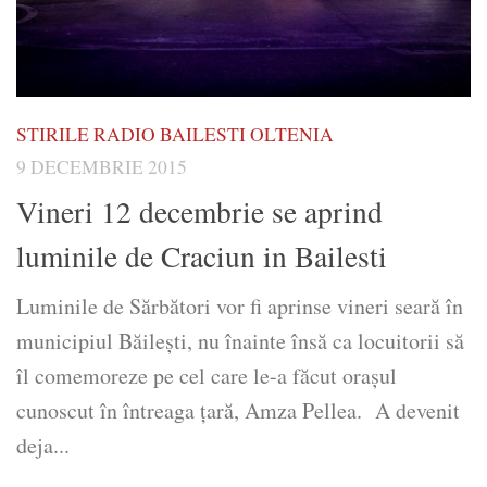
STIRILE RADIO BAILESTI OLTENIA
9 DECEMBRIE 2015
Vineri 12 decembrie se aprind
luminile de Craciun in Bailesti
Luminile de Sărbători vor fi aprinse vineri seară în
municipiul Băileşti, nu înainte însă ca locuitorii să
îl comemoreze pe cel care le-a făcut oraşul
cunoscut în întreaga ţară, Amza Pellea. A devenit
deja...