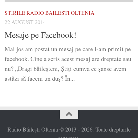
STIRILE RADIO BAILESTI OLTENIA
22 AUGUST 2014
Mesaje pe Facebook!
Mai jos am postat un mesaj pe care l-am primit pe
facebook. Cine a scris acest mesaj are dreptate sau
nu? „Dragi băileșteni, Știți cumva ce șanse avem
astăzi să facem un duș? În...
Radio Băilești Oltenia © 2013 - 2026. Toate drepturile
rezervate.