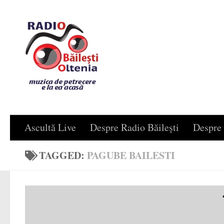
Skip to content
Ascultă Live
Despre Radio Băilești
Despre 
TAGGED:
PAGUBE BAILESTI