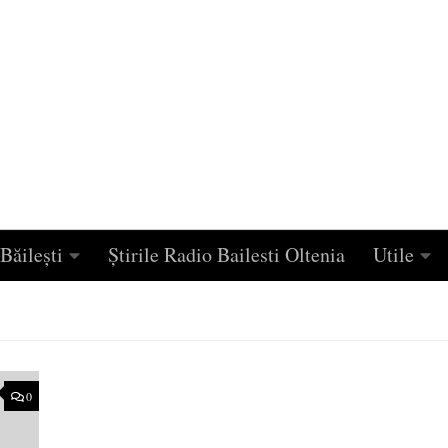
Băilești
Știrile Radio Bailesti Oltenia
Utile
0