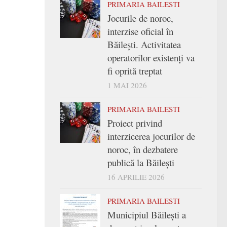
PRIMARIA BAILESTI
Jocurile de noroc,
interzise oficial în
Băilești. Activitatea
operatorilor existenți va
fi oprită treptat
1 MAI 2026
PRIMARIA BAILESTI
Proiect privind
interzicerea jocurilor de
noroc, în dezbatere
publică la Băilești
16 APRILIE 2026
PRIMARIA BAILESTI
Municipiul Băilești a