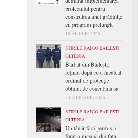
demarat implementarea
proiectului pentru
construirea unei grădinițe
cu program prelungit
16 APRILIE 2026
STIRILE RADIO BAILESTI
OLTENIA
Bărbat din Băilești,
reținut după ce a încălcat
ordinul de protecție
obținut de concubina sa
8 FEBRUARIE 2026
STIRILE RADIO BAILESTI
OLTENIA
Un tânăr fără permis a
furat o mașină din fața