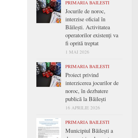
PRIMARIA BAILESTI
Jocurile de noroc,
interzise oficial în
Băilești. Activitatea
operatorilor existenți va
fi oprită treptat
1 MAI 2026
PRIMARIA BAILESTI
Proiect privind
interzicerea jocurilor de
noroc, în dezbatere
publică la Băilești
16 APRILIE 2026
PRIMARIA BAILESTI
Municipiul Băilești a