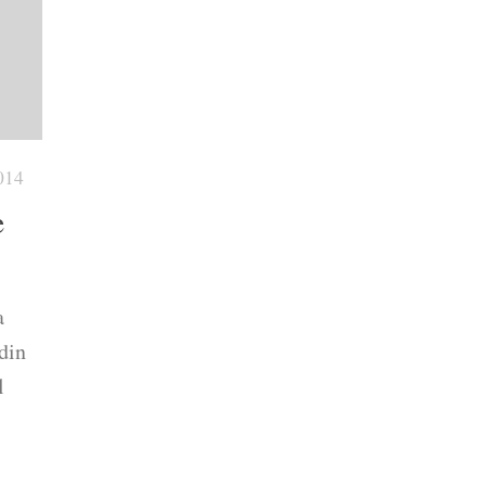
014
e
a
 din
l