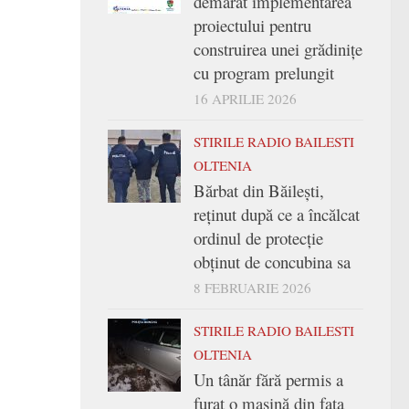
demarat implementarea
proiectului pentru
construirea unei grădinițe
cu program prelungit
16 APRILIE 2026
STIRILE RADIO BAILESTI
OLTENIA
Bărbat din Băilești,
reținut după ce a încălcat
ordinul de protecție
obținut de concubina sa
8 FEBRUARIE 2026
STIRILE RADIO BAILESTI
OLTENIA
Un tânăr fără permis a
furat o mașină din fața