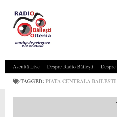
Skip to content
Ascultă Live
Despre Radio Băilești
Despre 
TAGGED:
PIATA CENTRALA BAILESTI