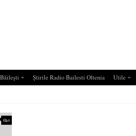
Băilești
Știrile Radio Bailesti Oltenia
Utile
0