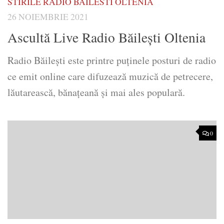
STIRILE RADIO BAILESTI OLTENIA
26 NOIEMBRIE 2021
Ascultă Live Radio Băilești Oltenia
Radio Băilești este printre puținele posturi de radio
ce emit online care difuzează muzică de petrecere,
lăutarească, bănațeană și mai ales populară.
0