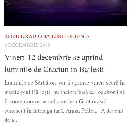
STIRILE RADIO BAILESTI OLTENIA
9 DECEMBRIE 2015
Vineri 12 decembrie se aprind
luminile de Craciun in Bailesti
Luminile de Sărbători vor fi aprinse vineri seară în
municipiul Băileşti, nu înainte însă ca locuitorii să
îl comemoreze pe cel care le-a făcut oraşul
cunoscut în întreaga ţară, Amza Pellea. A devenit
deja...