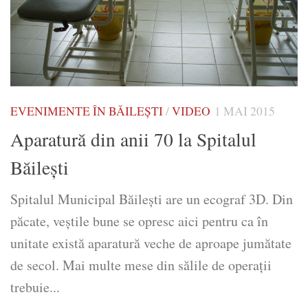
EVENIMENTE ÎN BĂILEȘTI
/
VIDEO
1 MAI 2015
Aparatură din anii 70 la Spitalul
Băilești
Spitalul Municipal Băilești are un ecograf 3D. Din
păcate, veștile bune se opresc aici pentru ca în
unitate există aparatură veche de aproape jumătate
de secol. Mai multe mese din sălile de operații
trebuie...