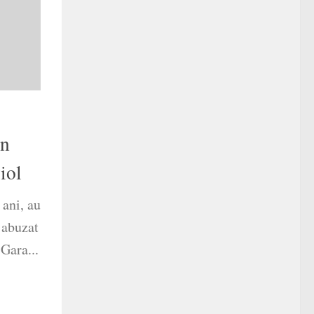
in
iol
 ani, au
u abuzat
 Gara...