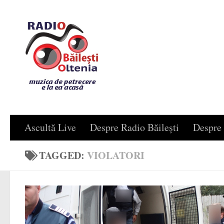
Skip to content
Ascultă Live
Despre Radio Băilești
Despre 
TAGGED:
VIOLATORI