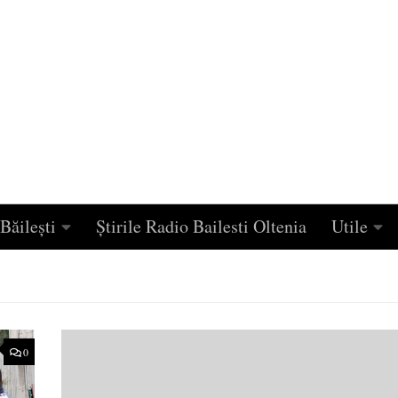
Băilești
Știrile Radio Bailesti Oltenia
Utile
0