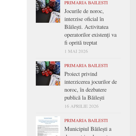
PRIMARIA BAILESTI
Jocurile de noroc,
interzise oficial în
Băilești. Activitatea
operatorilor existenți va
fi oprită treptat
1 MAI 2026
PRIMARIA BAILESTI
Proiect privind
interzicerea jocurilor de
noroc, în dezbatere
publică la Băilești
16 APRILIE 2026
PRIMARIA BAILESTI
Municipiul Băilești a