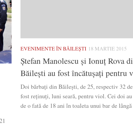
EVENIMENTE ÎN BĂILEȘTI
18 MARTIE 2015
Ştefan Manolescu şi Ionuţ Rova d
Băileşti au fost încătuşaţi pentru v
Doi bărbaţi din Băileşti, de 25, respectiv 32 de
fost reţinuţi, luni seară, pentru viol. Cei doi a
de o fată de 18 ani în toaleta unui bar de lângă
 21