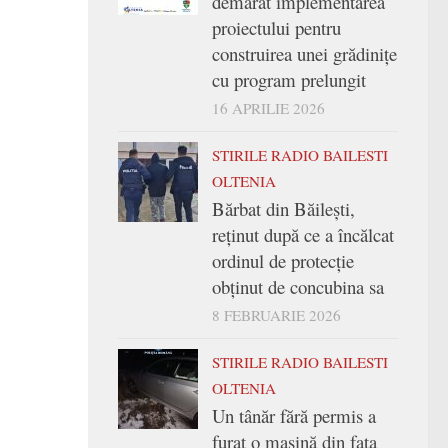
demarat implementarea
proiectului pentru
construirea unei grădinițe
cu program prelungit
16 APRILIE 2026
STIRILE RADIO BAILESTI
OLTENIA
Bărbat din Băilești,
reținut după ce a încălcat
ordinul de protecție
obținut de concubina sa
8 FEBRUARIE 2026
STIRILE RADIO BAILESTI
OLTENIA
Un tânăr fără permis a
furat o mașină din fața