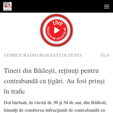
Skip to content
STIRILE RADIO BAILESTI OLTENIA
0
Tineri din Băilești, reținuți pentru
contrabandă cu țigări. Au fost prinși
în trafic
Doi bărbati, în vârstă de 30 și 34 de ani, din Băilesti,
bănuiți de comiterea infracțiunii de contrabandă cu