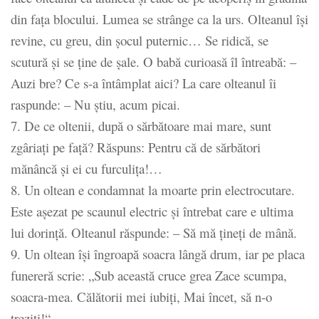
din faţa blocului. Lumea se strânge ca la urs. Olteanul îşi
revine, cu greu, din şocul puternic… Se ridică, se
scutură şi se ţine de şale. O babă curioasă îl întreabă: –
Auzi bre? Ce s-a întâmplat aici? La care olteanul îi
raspunde: – Nu ştiu, acum picai.
7. De ce oltenii, după o sărbătoare mai mare, sunt
zgâriaţi pe faţă? Răspuns: Pentru că de sărbători
mănâncă şi ei cu furculiţa!…
8. Un oltean e condamnat la moarte prin electrocutare.
Este aşezat pe scaunul electric şi întrebat care e ultima
lui dorinţă. Olteanul răspunde: – Să mă ţineţi de mână.
9. Un oltean îşi îngroapă soacra lângă drum, iar pe placa
funereră scrie: „Sub această cruce grea Zace scumpa,
soacra-mea. Călătorii mei iubiţi, Mai încet, să n-o
treziţi!“