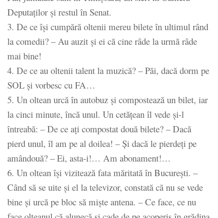
Deputaţilor şi restul în Senat.
3. De ce îşi cumpără oltenii mereu bilete în ultimul rând
la comedii? – Au auzit şi ei că cine râde la urmă râde
mai bine!
4. De ce au oltenii talent la muzică? – Păi, dacă dorm pe
SOL şi vorbesc cu FA…
5. Un oltean urcă în autobuz şi compostează un bilet, iar
la cinci minute, încă unul. Un cetăţean îl vede şi-l
întreabă: – De ce aţi compostat două bilete? – Dacă
pierd unul, îl am pe al doilea! – Şi dacă le pierdeţi pe
amândouă? – Ei, asta-i!… Am abonament!…
6. Un oltean îşi vizitează fata măritată în Bucureşti. –
Când să se uite şi el la televizor, constată că nu se vede
bine şi urcă pe bloc să mişte antena. – Ce face, ce nu
face olteanul că alunecă şi cade de pe acoperiş în grădina