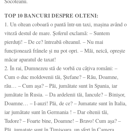
Socoteanu.
TOP 10 BANCURI DESPRE OLTENI:
1. Un oltean coboară o pantă într-un taxi, maşina având o
viteză destul de mare. Şoferul exclamă: – Suntem
pierduţi! – De ce? întreabă olteanul. – Nu mai
funcţionează frânele şi nu pot opri. – Măi, neică, opreşte
măcar aparatul de taxat!
2. În rai, Dumnezeu stă de vorbă cu câţiva români: –
Cum o duc moldovenii tăi, Ştefane? – Rău, Doamne,
rău… – Cum aşa? – Păi, jumătate sunt în Spania, iar
jumătate în Rusia. – Da ardelenii tăi, Iancule? – Binişor,
Doamne… – I-auzi! Păi, de ce? – Jumatate sunt în Italia,
iar jumătate sunt în Germania ! – Dar oltenii tăi,
Tudore? – Foarte bine, Doamne! – Bravo! Cum aşa? –
Păi, jumatate sunt în Timişoara, un sfert în Camera