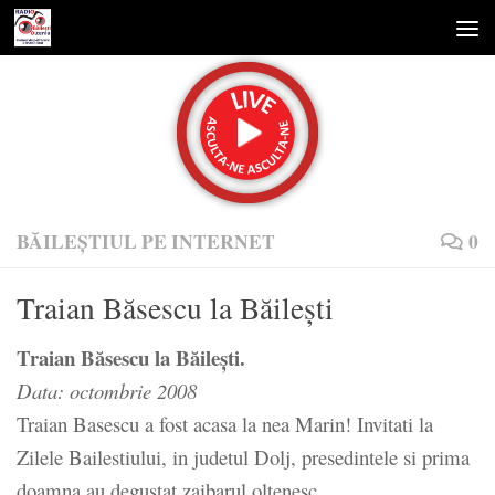
Skip to content
BĂILEȘTIUL PE INTERNET
0
Traian Băsescu la Băilești
Traian Băsescu la Băilești.
Data: octombrie 2008
Traian Basescu a fost acasa la nea Marin! Invitati la
Zilele Bailestiului, in judetul Dolj, presedintele si prima
doamna au degustat zaibarul oltenesc.