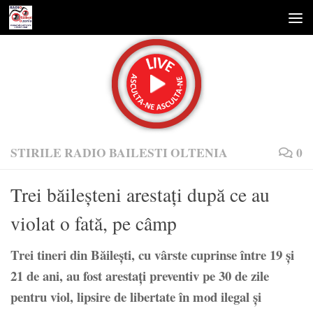
Skip to content
STIRILE RADIO BAILESTI OLTENIA
0
Trei băileşteni arestaţi după ce au
violat o fată, pe câmp
Trei tineri din Băileşti, cu vârste cuprinse între 19
ş
i
21 de ani, au fost aresta
ţ
i preventiv pe 30 de zile
pentru viol, lipsire de libertate în mod ilegal
ş
i