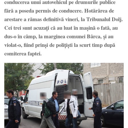
conducerea unui autovehicul pe drumurile publice
fără a poseda permis de conducere. Hotărârea de
arestare a rămas definitivă vineri, la Tribunalul Dolj.
Cei trei sunt acuza
ţ
i că au luat în ma
ş
ină o fată, au
dus-o în câmp, la marginea comunei Bârca,
ş
i au
violat-o, fiind prin
ş
i de poli
ţ
i
ş
ti la scurt timp după
comiterea faptei.