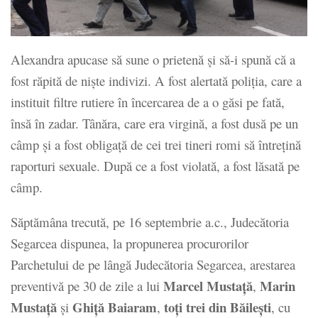
Alexandra apucase să sune o prietenă și să-i spună că a
fost răpită de niște indivizi. A fost alertată poliția, care a
instituit filtre rutiere în încercarea de a o găsi pe fată,
însă în zadar. Tânăra, care era virgină, a fost dusă pe un
câmp și a fost obligață de cei trei tineri romi să întrețină
raporturi sexuale. După ce a fost violată, a fost lăsată pe
câmp.
Săptămâna trecută, pe 16 septembrie a.c., Judecătoria
Segarcea dispunea, la propunerea procurorilor
Parchetului de pe lângă Judecătoria Segarcea, arestarea
Marcel Mustaţă
Marin
preventivă pe 30 de zile a lui
,
Mustaţă
Ghiţă Baiaram
toţi trei din Băileşti
şi
,
, cu