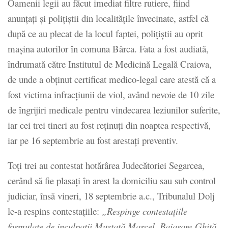
Oamenii legii au făcut imediat filtre rutiere, fiind
anunţaţi şi poliţiştii din localităţile învecinate, astfel că
după ce au plecat de la locul faptei, poliţiştii au oprit
maşina autorilor în comuna Bârca. Fata a fost audiată,
îndrumată către Institutul de Medicină Legală Craiova,
de unde a obţinut certificat medico-legal care atestă că a
fost victima infracţiunii de viol, având nevoie de 10 zile
de îngrijiri medicale pentru vindecarea leziunilor suferite,
iar cei trei tineri au fost reţinuţi din noaptea respectivă,
iar pe 16 septembrie au fost arestaţi preventiv.
Toţi trei au contestat hotărârea Judecătoriei Segarcea,
cerând să fie plasaţi în arest la domiciliu sau sub control
judiciar, însă vineri, 18 septembrie a.c., Tribunalul Dolj
le-a respins contestaţiile:
„Respinge contestaţiile
formulate de inculpaţii Mustaţă Marcel, Baiaram Ghiţă,