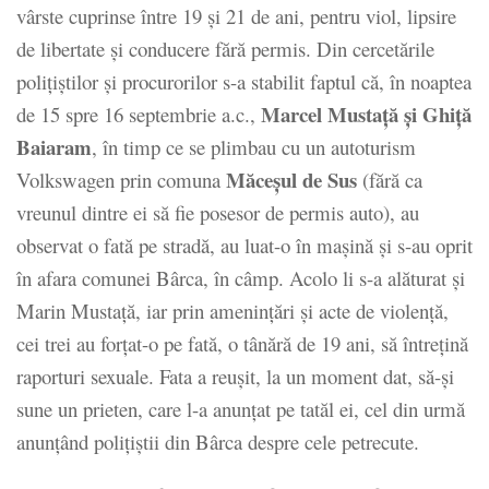
vârste cuprinse între 19 şi 21 de ani, pentru viol, lipsire
de libertate şi conducere fără permis. Din cercetările
poliţiştilor şi procurorilor s-a stabilit faptul că, în noaptea
Marcel Mustaţă şi Ghiţă
de 15 spre 16 septembrie a.c.,
Baiaram
, în timp ce se plimbau cu un autoturism
Măceşul de Sus
Volkswagen prin comuna
(fără ca
vreunul dintre ei să fie posesor de permis auto), au
observat o fată pe stradă, au luat-o în maşină şi s-au oprit
în afara comunei Bârca, în câmp. Acolo li s-a alăturat şi
Marin Mustaţă, iar prin ameninţări şi acte de violenţă,
cei trei au forţat-o pe fată, o tânără de 19 ani, să întreţină
raporturi sexuale. Fata a reuşit, la un moment dat, să-şi
sune un prieten, care l-a anunţat pe tatăl ei, cel din urmă
anunţând poliţiştii din Bârca despre cele petrecute.