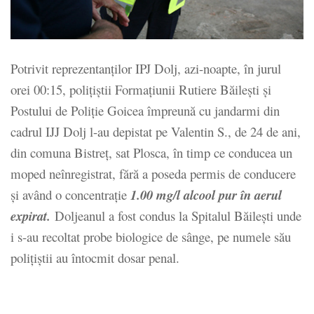
Potrivit reprezentanților IPJ Dolj, azi-noapte, în jurul
orei 00:15, polițiștii Formațiunii Rutiere Băilești și
Postului de Poliție Goicea împreună cu jandarmi din
cadrul IJJ Dolj l-au depistat pe Valentin S., de 24 de ani,
din comuna Bistreț, sat Plosca, în timp ce conducea un
moped neînregistrat, fără a poseda permis de conducere
și având o concentraţie
1.00 mg/l alcool pur în aerul
expirat.
Doljeanul a fost condus la Spitalul Băilești unde
i s-au recoltat probe biologice de sânge, pe numele său
polițiștii au întocmit dosar penal.