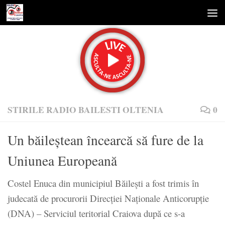
Skip to content
STIRILE RADIO BAILESTI OLTENIA
0
Un băileștean încearcă să fure de la
Uniunea Europeană
Costel Enuca din municipiul Băileşti a fost trimis în
judecată de procurorii Direcţiei Naţionale Anticorupţie
(DNA) – Serviciul teritorial Craiova după ce s-a