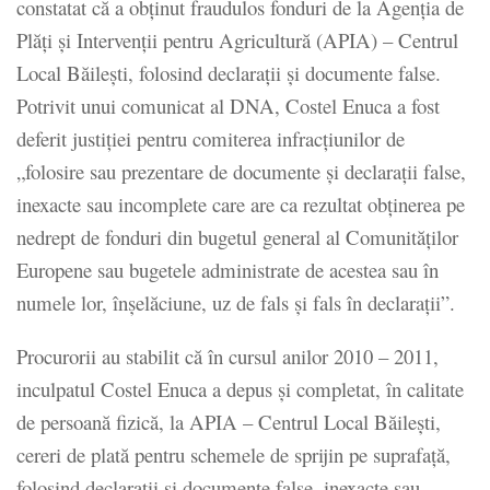
constatat că a obţinut fraudulos fonduri de la Agenţia de
Plăţi şi Intervenţii pentru Agricultură (APIA) – Centrul
Local Băileşti, folosind declaraţii şi documente false.
Potrivit unui comunicat al DNA, Costel Enuca a fost
deferit justiţiei pentru comiterea infracţiunilor de
„folosire sau prezentare de documente şi declaraţii false,
inexacte sau incomplete care are ca rezultat obținerea pe
nedrept de fonduri din bugetul general al Comunităţilor
Europene sau bugetele administrate de acestea sau în
numele lor, înşelăciune, uz de fals şi fals în declaraţii”.
Procurorii au stabilit că în cursul anilor 2010 – 2011,
inculpatul Costel Enuca a depus şi completat, în calitate
de persoană fizică, la APIA – Centrul Local Băileşti,
cereri de plată pentru schemele de sprijin pe suprafaţă,
folosind declaraţii şi documente false, inexacte sau