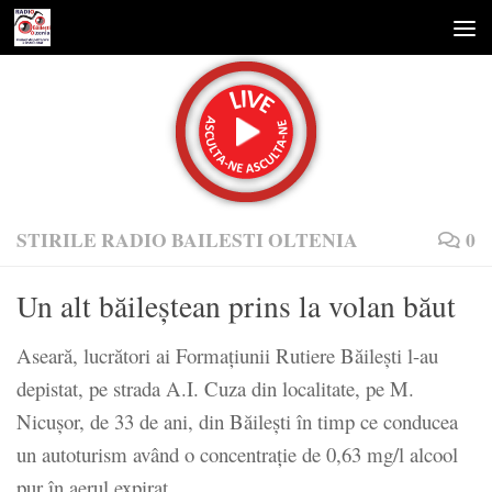
Skip to content
STIRILE RADIO BAILESTI OLTENIA
0
Un alt băileștean prins la volan băut
Aseară, lucrători ai Formaţiunii Rutiere Băileşti l-au
depistat, pe strada A.I. Cuza din localitate, pe M.
Nicușor, de 33 de ani, din Băileşti în timp ce conducea
un autoturism având o concentraţie de 0,63 mg/l alcool
pur în aerul expirat.