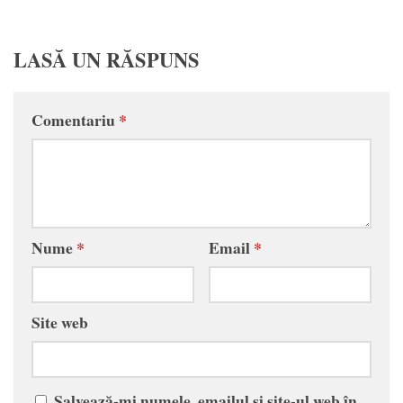
LASĂ UN RĂSPUNS
Comentariu
*
Nume
*
Email
*
Site web
Salvează-mi numele, emailul și site-ul web în