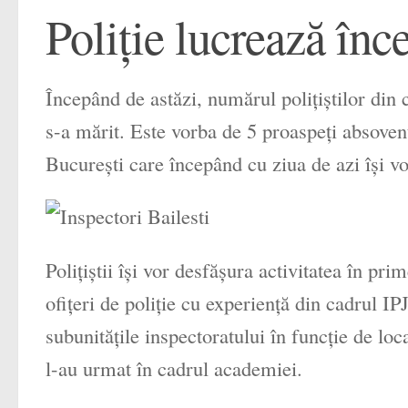
Poliţie lucrează înce
Începând de astăzi, numărul poliţiştilor din c
s-a mărit. Este vorba de 5 proaspeţi absove
Bucureşti care începând cu ziua de azi îşi vo
Poliţiştii îşi vor desfăşura activitatea în pr
ofiţeri de poliţie cu experienţă din cadrul IPJ 
subunităţile inspectoratului în funcţie de loca
l-au urmat în cadrul academiei.