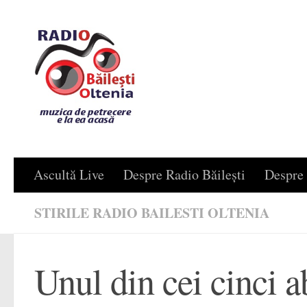
Skip to content
Ascultă Live
Despre Radio Băilești
Despre 
STIRILE RADIO BAILESTI OLTENIA
Unul din cei cinci 