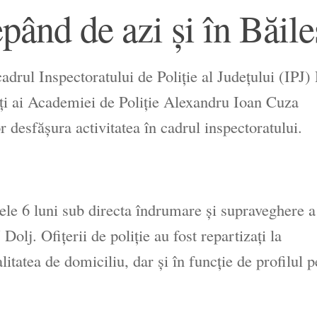
pând de azi și în Băile
adrul Inspectoratului de Poliţie al Judeţului (IPJ)
nţi ai Academiei de Poliţie Alexandru Ioan Cuza
r desfăşura activitatea în cadrul inspectoratului.
imele 6 luni sub directa îndrumare şi supraveghere 
Dolj. Ofiţerii de poliţie au fost repartizaţi la
litatea de domiciliu, dar şi în funcţie de profilul 