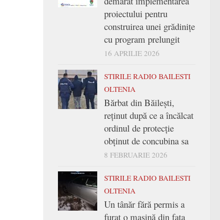
demarat implementarea
proiectului pentru
construirea unei grădinițe
cu program prelungit
16 APRILIE 2026
STIRILE RADIO BAILESTI
OLTENIA
Bărbat din Băilești,
reținut după ce a încălcat
ordinul de protecție
obținut de concubina sa
8 FEBRUARIE 2026
STIRILE RADIO BAILESTI
OLTENIA
Un tânăr fără permis a
furat o mașină din fața