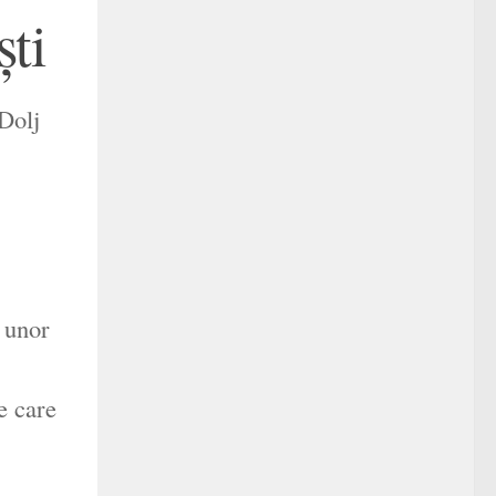
ști
 Dolj
a unor
pe care