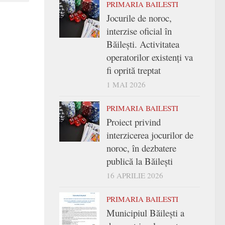
PRIMARIA BAILESTI
Jocurile de noroc,
interzise oficial în
Băilești. Activitatea
operatorilor existenți va
fi oprită treptat
1 MAI 2026
PRIMARIA BAILESTI
Proiect privind
interzicerea jocurilor de
noroc, în dezbatere
publică la Băilești
16 APRILIE 2026
PRIMARIA BAILESTI
Municipiul Băilești a