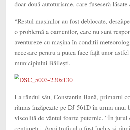
doar două autoturisme, care fuseseră lăsate 
“Restul maşinilor au fost deblocate, deszăpez
o problemă a oamenilor, care nu sunt responsa
aventureze cu maşina în condiţii meteorologi
necesare pentru a putea face faţă unor astfel 
municipiului Băileşti.
La rândul său, Constantin Bană, primarul co
rămas înzăpezite pe DJ 561D în urma unui bl
viscolită de vântul foarte puternic. “În juru
centimetri. Apoi traficul a fost închis şi r