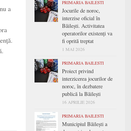
PRIMARIA BAILESTI
 nu a
Jocurile de noroc,
interzise oficial în
Băilești. Activitatea
ora
operatorilor existenți va
enţă.
fi oprită treptat
ă.
1 MAI 2026
PRIMARIA BAILESTI
Proiect privind
interzicerea jocurilor de
noroc, în dezbatere
publică la Băilești
16 APRILIE 2026
PRIMARIA BAILESTI
Municipiul Băilești a