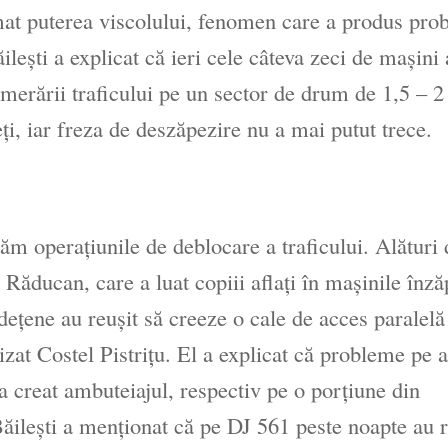
imat puterea viscolului, fenomen care a produs pr
leşti a explicat că ieri cele câteva zeci de maşini
erării traficului pe un sector de drum de 1,5 – 2
ţi, iar freza de deszăpezire nu a mai putut trece.
zăm operaţiunile de deblocare a traficului. Alături 
 Răducan, care a luat copiii aflaţi în maşinile înză
deţene au reuşit să creeze o cale de acces paralelă
izat Costel Pistriţu. El a explicat că probleme pe 
a creat ambuteiajul, respectiv pe o porţiune din
 Băileşti a menţionat că pe DJ 561 peste noapte au