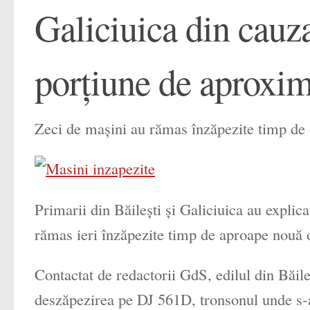
Galiciuica din cauz
porţiune de aproxim
Zeci de maşini au rămas înzăpezite timp de câ
Primarii din Băileşti şi Galiciuica au explic
rămas ieri înzăpezite timp de aproape nouă o
Contactat de redactorii GdS, edilul din Băileş
deszăpezirea pe DJ 561D, tronsonul unde s-a