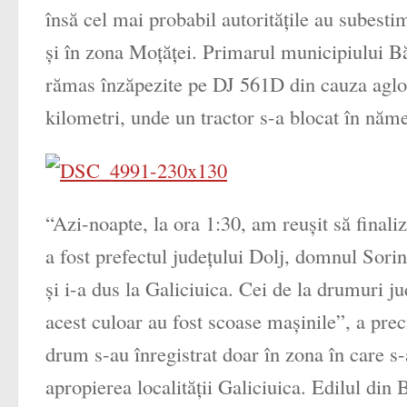
însă cel mai probabil autorităţile au subest
şi în zona Moţăţei. Primarul municipiului Băi
rămas înzăpezite pe DJ 561D din cauza aglom
kilometri, unde un tractor s-a blocat în năme
“Azi-noapte, la ora 1:30, am reuşit să finali
a fost prefectul judeţului Dolj, domnul Sorin
şi i-a dus la Galiciuica. Cei de la drumuri ju
acest culoar au fost scoase maşinile”, a prec
drum s-au înregistrat doar în zona în care s-
apropierea localităţii Galiciuica. Edilul din