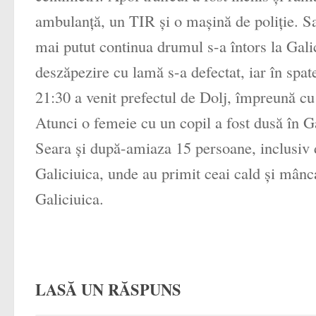
ambulanţă, un TIR şi o maşină de poliţie. Sa
mai putut continua drumul s-a întors la Galic
deszăpezire cu lamă s-a defectat, iar în spat
21:30 a venit prefectul de Dolj, împreună cu 
Atunci o femeie cu un copil a fost dusă în Gal
Seara şi după-amiaza 15 persoane, inclusiv d
Galiciuica, unde au primit ceai cald şi mânc
Galiciuica.
LASĂ UN RĂSPUNS