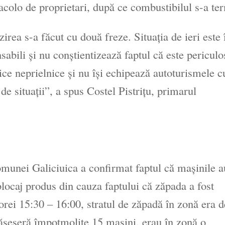
acolo de proprietari, după ce combustibilul s-a te
irea s-a făcut cu două freze. Situaţia de ieri este 
bili şi nu conştientizează faptul că este periculo
ce neprielnice şi nu îşi echipează autoturismele c
de situaţii”, a spus Costel Pistriţu, primarul
munei Galiciuica a confirmat faptul că maşinile a
ocaj produs din cauza faptului că zăpada a fost
l orei 15:30 – 16:00, stratul de zăpadă în zonă era 
ămăseseră împotmolite 15 maşini, erau în zonă o