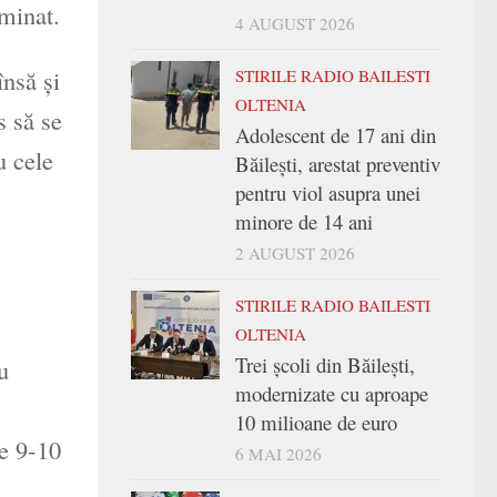
rminat.
4 AUGUST 2026
însă şi
STIRILE RADIO BAILESTI
OLTENIA
s să se
Adolescent de 17 ani din
u cele
Băilești, arestat preventiv
pentru viol asupra unei
minore de 14 ani
2 AUGUST 2026
STIRILE RADIO BAILESTI
OLTENIA
Trei şcoli din Băileşti,
u
modernizate cu aproape
10 milioane de euro
de 9-10
6 MAI 2026