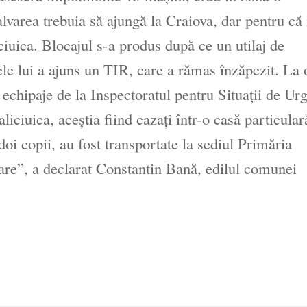
lvarea trebuia să ajungă la Craiova, dar pentru că
iuica. Blocajul s-a produs după ce un utilaj de
ele lui a ajuns un TIR, care a rămas înzăpezit. La 
echipaje de la Inspectoratul pentru Situaţii de Urg
iciuica, aceştia fiind cazaţi într-o casă particular
oi copii, au fost transportate la sediul Primăria
are”, a declarat Constantin Bană, edilul comunei