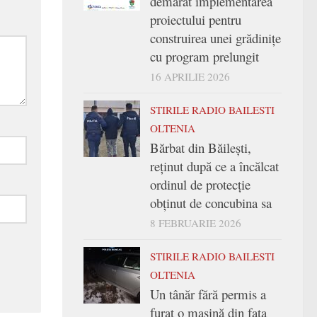
demarat implementarea
proiectului pentru
construirea unei grădinițe
cu program prelungit
16 APRILIE 2026
STIRILE RADIO BAILESTI
OLTENIA
Bărbat din Băilești,
reținut după ce a încălcat
ordinul de protecție
obținut de concubina sa
8 FEBRUARIE 2026
STIRILE RADIO BAILESTI
OLTENIA
Un tânăr fără permis a
furat o mașină din fața