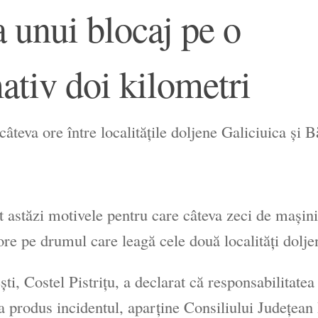
a unui blocaj pe o
ativ doi kilometri
teva ore între localităţile doljene Galiciuica şi Bă
at astăzi motivele pentru care câteva zeci de maşin
re pe drumul care leagă cele două localităţi dolje
ti, Costel Pistriţu, a declarat că responsabilitatea
 produs incidentul, aparţine Consiliului Judeţean 