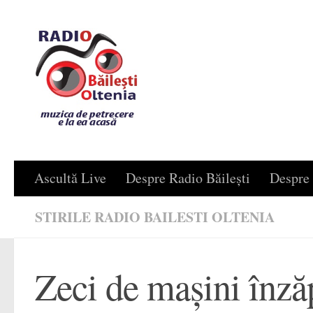
Skip to content
Ascultă Live
Despre Radio Băilești
Despre 
STIRILE RADIO BAILESTI OLTENIA
Zeci de maşini înzăp