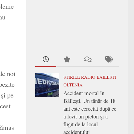
obleme
 au
de noi
STIRILE RADIO BAILESTI
pezite
OLTENIA
Accident mortal în
 şi pe
Băilești. Un tânăr de 18
acest
ani este cercetat după ce
a lovit un pieton și a
fugit de la locul
 rămas
accidentului