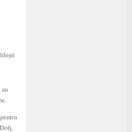
ileşti
i au
ne.
 pentru
Dolj,