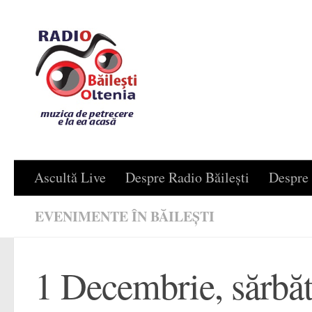
Skip to content
Ascultă Live
Despre Radio Băilești
Despre 
EVENIMENTE ÎN BĂILEȘTI
1 Decembrie, sărbăto