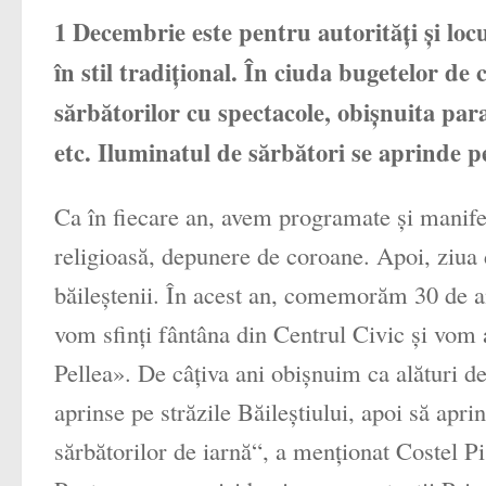
1 Decembrie este pentru autorităţi şi locu
în stil tradiţional. În ciuda bugetelor de 
sărbătorilor cu spectacole, obişnuita para
etc. Iluminatul de sărbători se aprinde p
Ca în fiecare an, avem programate şi manifest
religioasă, depunere de coroane. Apoi, ziua 
băileştenii. În acest an, comemorăm 30 de a
vom sfinţi fântâna din Centrul Civic şi vo
Pellea». De câţiva ani obişnuim ca alături de 
aprinse pe străzile Băileştiului, apoi să ap
sărbătorilor de iarnă“, a menţionat Costel Pi