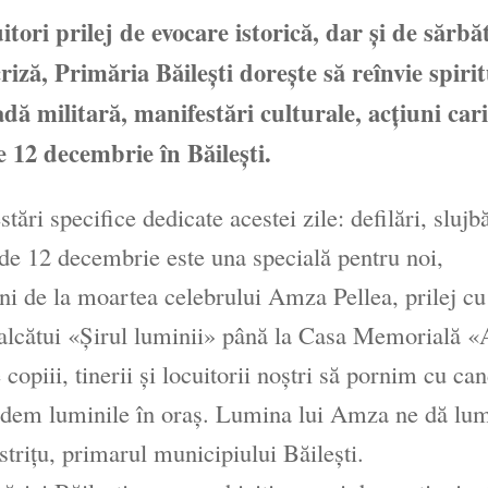
itori prilej de evocare istorică, dar şi de sărbă
criză, Primăria Băileşti dorește să reînvie spirit
dă militară, manifestări culturale, acţiuni cari
e 12 decembrie în Băileşti.
ări specifice dedicate acestei zile: defilări, slujb
de 12 decembrie este una specială pentru noi,
ni de la moartea celebrului Amza Pellea, prilej cu
m alcătui «Şirul luminii» până la Casa Memorială 
copiii, tinerii şi locuitorii noştri să pornim cu ca
rindem luminile în oraş. Lumina lui Amza ne dă lu
striţu, primarul municipiului Băileşti.