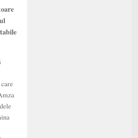
toare
ul
tabile
ă
 care
«Amza
ndele
mina