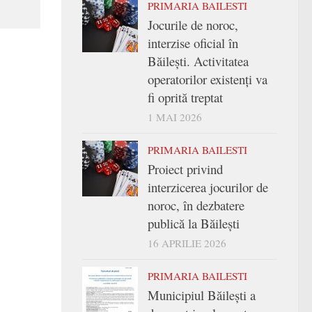
PRIMARIA BAILESTI
Jocurile de noroc,
interzise oficial în
Băilești. Activitatea
operatorilor existenți va
fi oprită treptat
1 MAI 2026
PRIMARIA BAILESTI
Proiect privind
interzicerea jocurilor de
noroc, în dezbatere
publică la Băilești
16 APRILIE 2026
PRIMARIA BAILESTI
Municipiul Băilești a