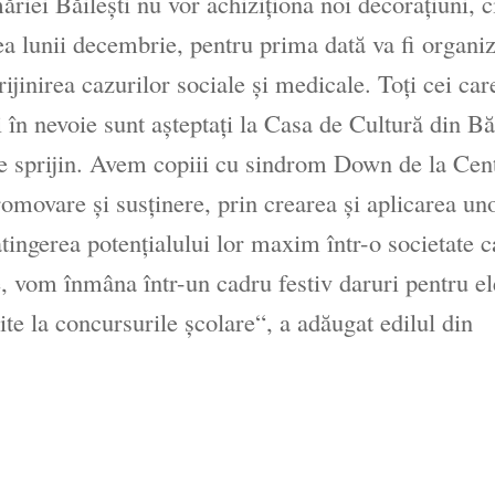
riei Băileşti nu vor achiziţiona noi decoraţiuni, c
ea lunii decembrie, pentru prima dată va fi organiz
rijinirea cazurilor sociale şi medicale. Toţi cei car
i în nevoie sunt aşteptaţi la Casa de Cultură din Băi
de sprijin. Avem copiii cu sindrom Down de la Cen
movare şi susţinere, prin crearea şi aplicarea un
tingerea potenţialului lor maxim într-o societate c
, vom înmâna într-un cadru festiv daruri pentru ele
te la concursurile şcolare“, a adăugat edilul din