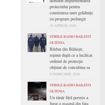
demarat implementarea
proiectului pentru
construirea unei grădinițe
cu program prelungit
16 APRILIE 2026
STIRILE RADIO BAILESTI
OLTENIA
Bărbat din Băilești,
reținut după ce a încălcat
ordinul de protecție
obținut de concubina sa
8 FEBRUARIE 2026
STIRILE RADIO BAILESTI
OLTENIA
Un tânăr fără permis a
furat o mașină din fața