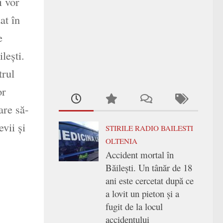
i vor
at în
e
leşti.
trul
or
are să-
vii şi
STIRILE RADIO BAILESTI
OLTENIA
Accident mortal în
Băilești. Un tânăr de 18
ani este cercetat după ce
a lovit un pieton și a
fugit de la locul
accidentului