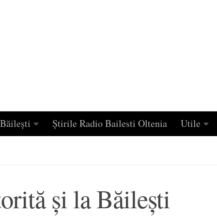
Băilești
Știrile Radio Bailesti Oltenia
Utile
rită și la Băileşti