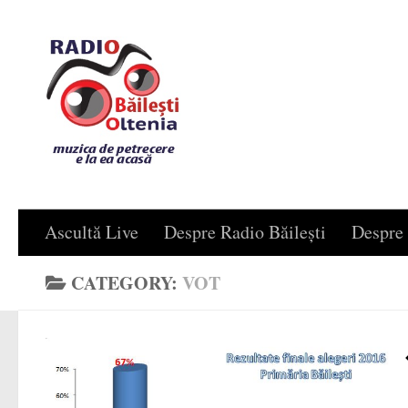
Skip to content
Ascultă Live
Despre Radio Băilești
Despre 
CATEGORY:
VOT