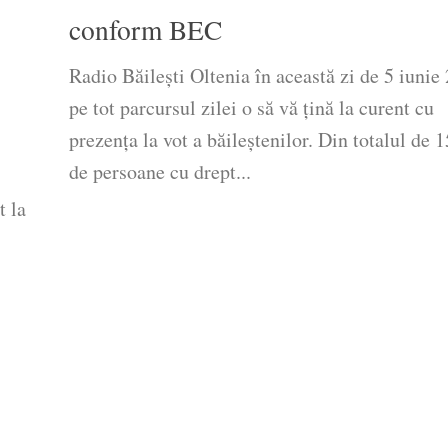
conform BEC
Radio Băilești Oltenia în această zi de 5 iunie
pe tot parcursul zilei o să vă țină la curent cu
prezența la vot a băileștenilor. Din totalul de 
de persoane cu drept...
t la