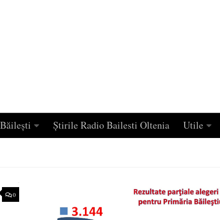
Băilești
Știrile Radio Bailesti Oltenia
Utile
0