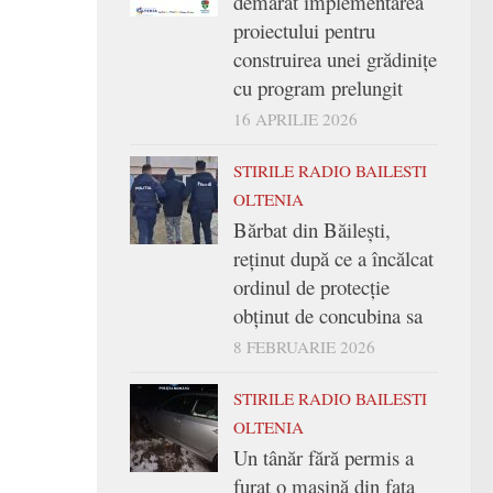
demarat implementarea
proiectului pentru
construirea unei grădinițe
cu program prelungit
16 APRILIE 2026
STIRILE RADIO BAILESTI
OLTENIA
Bărbat din Băilești,
reținut după ce a încălcat
ordinul de protecție
obținut de concubina sa
8 FEBRUARIE 2026
STIRILE RADIO BAILESTI
OLTENIA
Un tânăr fără permis a
furat o mașină din fața