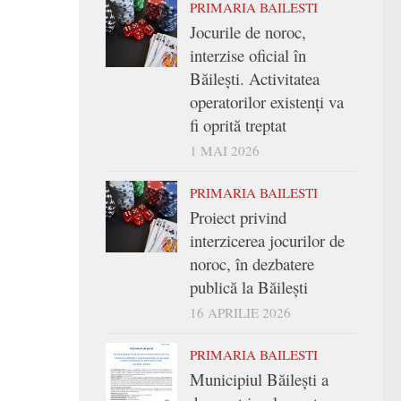
PRIMARIA BAILESTI
Jocurile de noroc,
interzise oficial în
Băilești. Activitatea
operatorilor existenți va
fi oprită treptat
1 MAI 2026
PRIMARIA BAILESTI
Proiect privind
interzicerea jocurilor de
noroc, în dezbatere
publică la Băilești
16 APRILIE 2026
PRIMARIA BAILESTI
Municipiul Băilești a