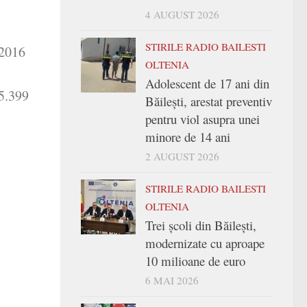
4 AUGUST 2026
STIRILE RADIO BAILESTI
 2016
OLTENIA
Adolescent de 17 ani din
15.399
Băilești, arestat preventiv
pentru viol asupra unei
minore de 14 ani
2 AUGUST 2026
STIRILE RADIO BAILESTI
OLTENIA
Trei şcoli din Băileşti,
modernizate cu aproape
10 milioane de euro
6 MAI 2026