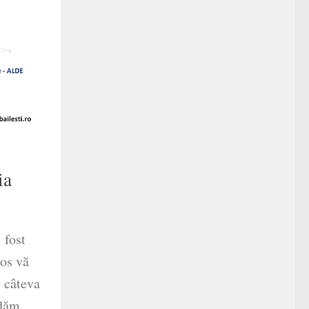
ia
 fost
jos vă
e câteva
 dăm