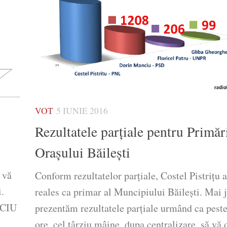
VOT
5 IUNIE 2016
Rezultatele parţiale pentru Primăr
Oraşului Băileşti
t
 vă
Conform rezultatelor parţiale, Costel Pistriţu a
.
reales ca primar al Muncipiului Băileşti. Mai 
NCIU
prezentăm rezultatele parţiale urmând ca pest
ore, cel târziu mâine, dupa centralizare, să vă