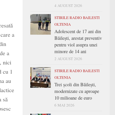
4 AUGUST 2026
STIRILE RADIO BAILESTI
resată
OLTENIA
Adolescent de 17 ani din
 care a
Băilești, arestat preventiv
din
pentru viol asupra unei
minore de 14 ani
 de a
2 AUGUST 2026
, nici
d cu 1
STIRILE RADIO BAILESTI
OLTENIA
na au
Trei şcoli din Băileşti,
dactice
modernizate cu aproape
10 milioane de euro
a să
6 MAI 2026
psesc