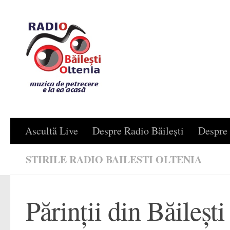
Skip to content
Ascultă Live
Despre Radio Băilești
Despre 
STIRILE RADIO BAILESTI OLTENIA
Părinţii din Băileşt