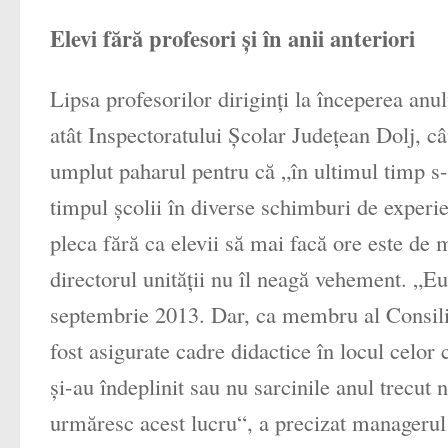
Elevi fără profesori şi în anii anteriori
Lipsa profesorilor diriginţi la începerea anu
atât Inspectoratului Şcolar Judeţean Dolj, câ
umplut paharul pentru că „în ultimul timp s-
timpul şcolii în diverse schimburi de experien
pleca fără ca elevii să mai facă ore este de m
directorul unităţii nu îl neagă vehement. „Eu
septembrie 2013. Dar, ca membru al Consiliul
fost asigurate cadre didactice în locul celor
şi-au îndeplinit sau nu sarcinile anul trecut
urmăresc acest lucru“, a precizat managerul l