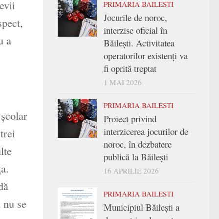
evii
PRIMARIA BAILESTI
Jocurile de noroc,
spect,
interzise oficial în
u a
Băilești. Activitatea
operatorilor existenți va
fi oprită treptat
1 MAI 2026
PRIMARIA BAILESTI
 şcolar
Proiect privind
interzicerea jocurilor de
trei
noroc, în dezbatere
lte
publică la Băilești
a.
16 APRILIE 2026
dă
PRIMARIA BAILESTI
ă nu se
Municipiul Băilești a