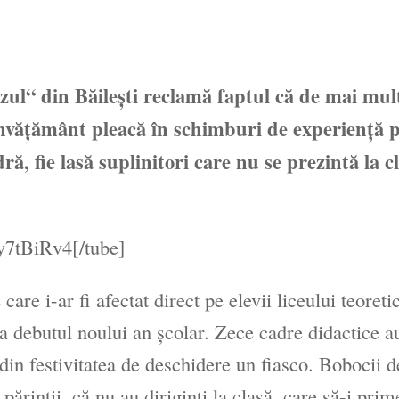
eazul“ din Băileşti reclamă faptul că de mai mul
e învăţământ pleacă în schimburi de experienţă 
ră, fie lasă suplinitori care nu se prezintă la cl
y7tBiRv4[/tube]
are i-ar fi afectat direct pe elevii liceului teoreti
la debutul noului an şcolar. Zece cadre didactice au
 din festivitatea de deschidere un fiasco. Bobocii d
ărinţii, că nu au diriginţi la clasă, care să-i pri