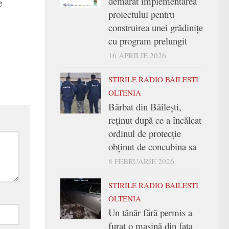
e
demarat implementarea
proiectului pentru
construirea unei grădinițe
cu program prelungit
16 APRILIE 2026
STIRILE RADIO BAILESTI
OLTENIA
Bărbat din Băilești,
reținut după ce a încălcat
ordinul de protecție
obținut de concubina sa
8 FEBRUARIE 2026
STIRILE RADIO BAILESTI
OLTENIA
Un tânăr fără permis a
furat o mașină din fața