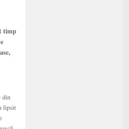
t timp
pe
ase,
c din
 lipsit
e
mească