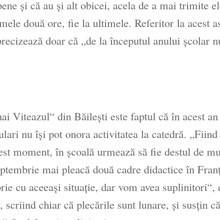
ne şi că au şi alt obicei, acela de a mai trimite el
ele două ore, fie la ultimele. Referitor la acest a
 precizează doar că „de la începutul anului şcolar n
 Viteazul“ din Băileşti este faptul că în acest an
ulari nu îşi pot onora activitatea la catedră. „Fiind 
st moment, în şcoală urmează să fie destul de mu
eptembrie mai pleacă două cadre didactice în Franţ
ie cu aceeaşi situaţie, dar vom avea suplinitori“, 
, scriind chiar că plecările sunt lunare, şi susţin c