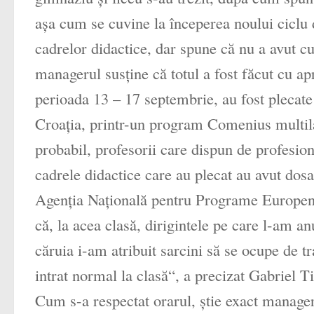
aşa cum se cuvine la începerea noului ciclu
cadrelor didactice, dar spune că nu a avut cu
managerul susţine că totul a fost făcut cu a
perioada 13 – 17 septembrie, au fost plecate 
Croaţia, printr-un program Comenius multilat
probabil, profesorii care dispun de profesiona
cadrele didactice care au plecat au avut dosa
Agenţia Naţională pentru Programe Europene
că, la acea clasă, dirigintele pe care l-am anun
căruia i-am atribuit sarcini să se ocupe de 
intrat normal la clasă“, a precizat Gabriel T
Cum s-a respectat orarul, ştie exact manageru