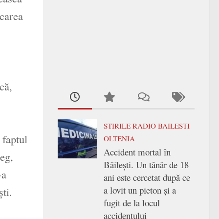
ecarea
că,
STIRILE RADIO BAILESTI
 faptul
OLTENIA
Accident mortal în
leg,
Băilești. Un tânăr de 18
-a
ani este cercetat după ce
a lovit un pieton și a
ti.
fugit de la locul
accidentului