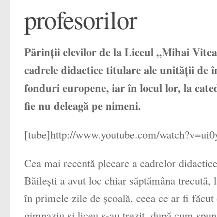
profesorilor
Părinţii elevilor de la Liceul „Mihai Vit
cadrele didactice titulare ale unităţii d
fonduri europene, iar în locul lor, la cated
fie nu deleagă pe nimeni.
[tube]http://www.youtube.com/watch?v=ui0
Cea mai recentă plecare a cadrelor didactice c
Băileşti a avut loc chiar săptămâna trecută, 
în primele zile de şcoală, ceea ce ar fi făcut
gimnaziu şi liceu s-au trezit, după cum spun p