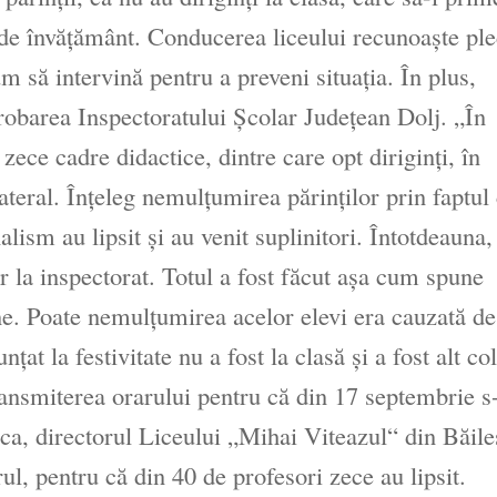
 de învăţământ. Conducerea liceului recunoaşte pl
m să intervină pentru a preveni situaţia. În plus,
probarea Inspectoratului Şcolar Judeţean Dolj. „În
zece cadre didactice, dintre care opt diriginţi, în
eral. Înţeleg nemulţumirea părinţilor prin faptul 
lism au lipsit şi au venit suplinitori. Întotdeauna,
r la inspectorat. Totul a fost făcut aşa cum spune
. Poate nemulţumirea acelor elevi era cauzată de
ţat la festivitate nu a fost la clasă şi a fost alt co
transmiterea orarului pentru că din 17 septembrie s
ica, directorul Liceului „Mihai Viteazul“ din Băileş
l, pentru că din 40 de profesori zece au lipsit.