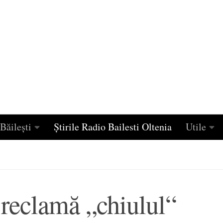
Băilești
Știrile Radio Bailesti Oltenia
Utile
i reclamă „chiulul“