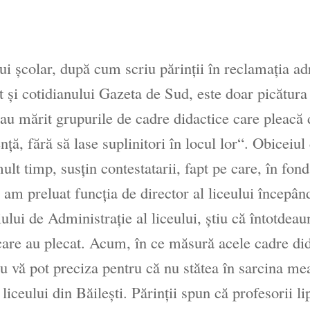
lui şcolar, după cum scriu părinţii în reclamaţia ad
t şi cotidianului Gazeta de Sud, este doar picătura
au mărit grupurile de cadre didactice care pleacă 
ţă, fără să lase suplinitori în locul lor“. Obiceiul
ult timp, susţin contestatarii, fapt pe care, în fond
 am preluat funcţia de director al liceului începân
ui de Administraţie al liceului, ştiu că întotdeau
 care au plecat. Acum, în ce măsură acele cadre di
 nu vă pot preciza pentru că nu stătea în sarcina me
iceului din Băileşti. Părinţii spun că profesorii li