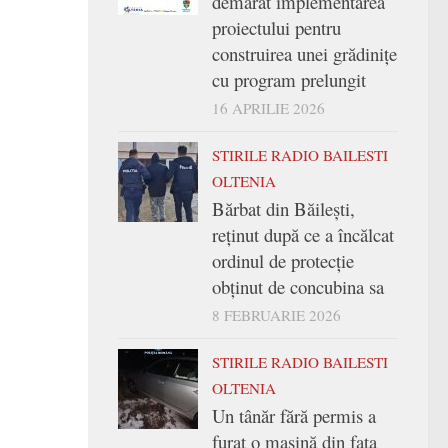
demarat implementarea
proiectului pentru
construirea unei grădinițe
cu program prelungit
16 APRILIE 2026
STIRILE RADIO BAILESTI
OLTENIA
Bărbat din Băilești,
reținut după ce a încălcat
ordinul de protecție
obținut de concubina sa
8 FEBRUARIE 2026
STIRILE RADIO BAILESTI
OLTENIA
Un tânăr fără permis a
furat o mașină din fața