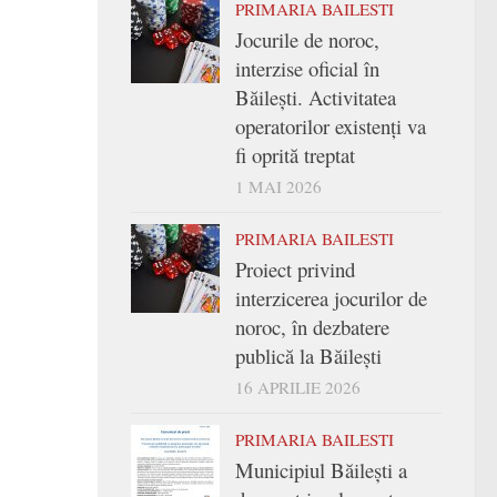
PRIMARIA BAILESTI
Jocurile de noroc,
interzise oficial în
Băilești. Activitatea
operatorilor existenți va
fi oprită treptat
1 MAI 2026
PRIMARIA BAILESTI
Proiect privind
interzicerea jocurilor de
noroc, în dezbatere
publică la Băilești
16 APRILIE 2026
PRIMARIA BAILESTI
Municipiul Băilești a