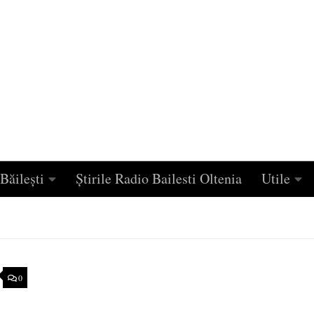
Băilești
Știrile Radio Bailesti Oltenia
Utile
0