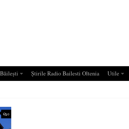
Băilești
Știrile Radio Bailesti Oltenia
Utile
0