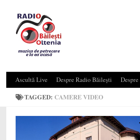
Skip to content
Ascultă Live
Despre Radio Băilești
Despre 
TAGGED:
CAMERE VIDEO