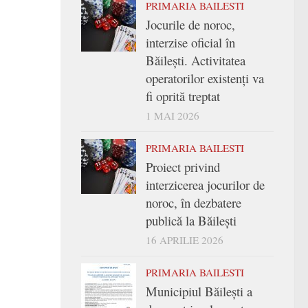
PRIMARIA BAILESTI
Jocurile de noroc,
interzise oficial în
Băilești. Activitatea
operatorilor existenți va
fi oprită treptat
1 MAI 2026
PRIMARIA BAILESTI
Proiect privind
interzicerea jocurilor de
noroc, în dezbatere
publică la Băilești
16 APRILIE 2026
PRIMARIA BAILESTI
Municipiul Băilești a