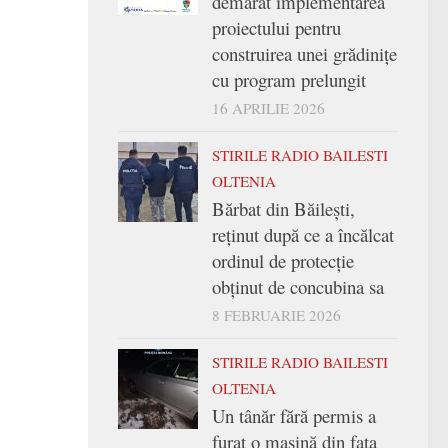
demarat implementarea
proiectului pentru
construirea unei grădinițe
cu program prelungit
16 APRILIE 2026
STIRILE RADIO BAILESTI
OLTENIA
Bărbat din Băilești,
reținut după ce a încălcat
ordinul de protecție
obținut de concubina sa
8 FEBRUARIE 2026
STIRILE RADIO BAILESTI
OLTENIA
Un tânăr fără permis a
furat o mașină din fața