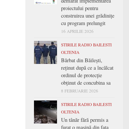
demarat implementarea
proiectului pentru
construirea unei grădinițe
cu program prelungit
16 APRILIE 2026
STIRILE RADIO BAILESTI
OLTENIA
Bărbat din Băilești,
reținut după ce a încălcat
ordinul de protecție
obținut de concubina sa
8 FEBRUARIE 2026
STIRILE RADIO BAILESTI
OLTENIA
Un tânăr fără permis a
furat o mașină din fața