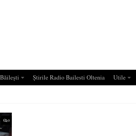
Băilești
Știrile Radio Bailesti Oltenia
Utile
0