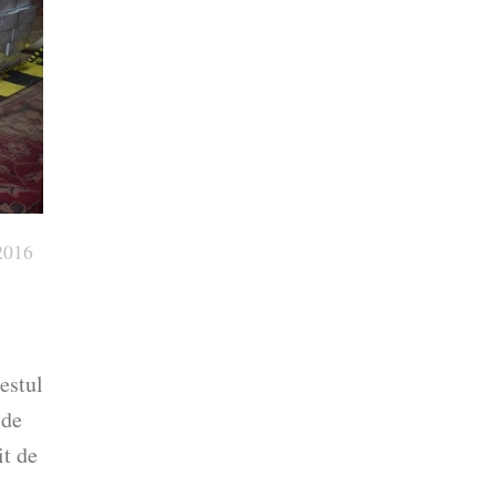
2016
estul
 de
it de