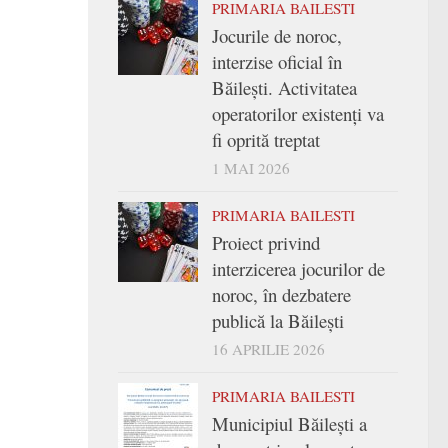
PRIMARIA BAILESTI
Jocurile de noroc,
interzise oficial în
Băilești. Activitatea
operatorilor existenți va
fi oprită treptat
1 MAI 2026
PRIMARIA BAILESTI
Proiect privind
interzicerea jocurilor de
noroc, în dezbatere
publică la Băilești
16 APRILIE 2026
PRIMARIA BAILESTI
Municipiul Băilești a