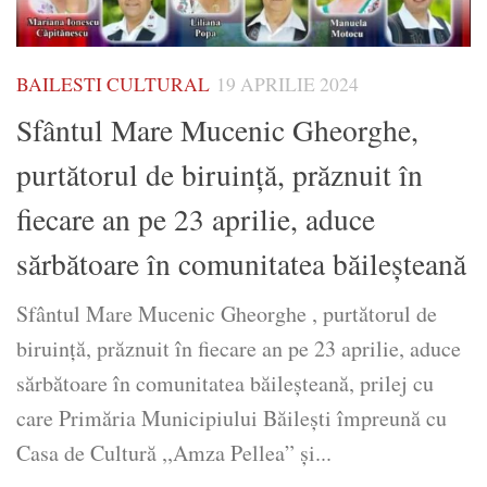
BAILESTI CULTURAL
19 APRILIE 2024
Sfântul Mare Mucenic Gheorghe,
purtătorul de biruință, prăznuit în
fiecare an pe 23 aprilie, aduce
sărbătoare în comunitatea băileșteană
Sfântul Mare Mucenic Gheorghe , purtătorul de
biruință, prăznuit în fiecare an pe 23 aprilie, aduce
sărbătoare în comunitatea băileșteană, prilej cu
care Primăria Municipiului Băilești împreună cu
Casa de Cultură ,,Amza Pellea” și...