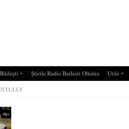
Băilești
Știrile Radio Bailesti Oltenia
Utile
ENTULUI
0