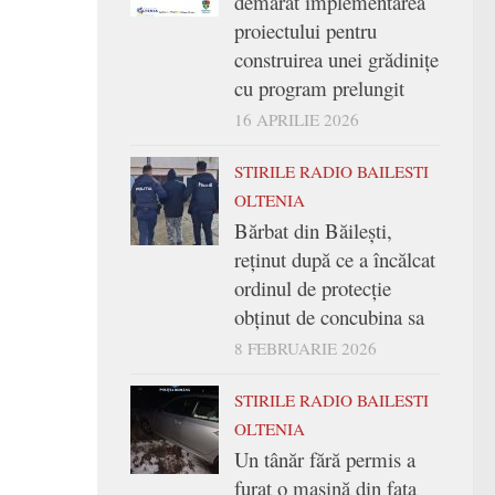
demarat implementarea
proiectului pentru
construirea unei grădinițe
cu program prelungit
16 APRILIE 2026
STIRILE RADIO BAILESTI
OLTENIA
Bărbat din Băilești,
reținut după ce a încălcat
ordinul de protecție
obținut de concubina sa
8 FEBRUARIE 2026
STIRILE RADIO BAILESTI
OLTENIA
Un tânăr fără permis a
furat o mașină din fața