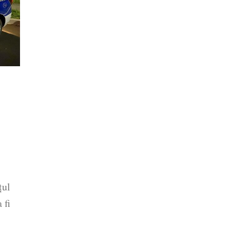
țul
 fi