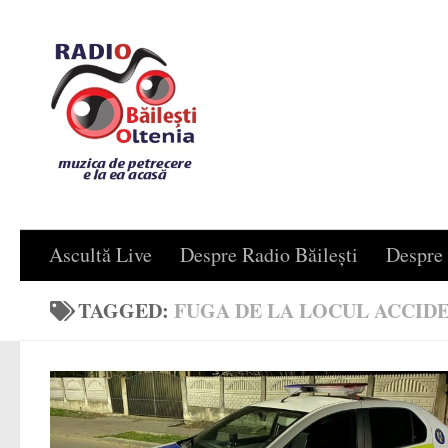
Skip to content
Ascultă Live
Despre Radio Băilești
Despre 
TAGGED:
FUGA DE LA LOCUL ACCID