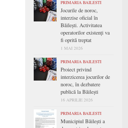
PRIMARIA BAILESTI
Jocurile de noroc,
interzise oficial în
Băilești. Activitatea
operatorilor existenți va
fi oprită treptat
1 MAI 2026
PRIMARIA BAILESTI
Proiect privind
interzicerea jocurilor de
noroc, în dezbatere
publică la Băilești
16 APRILIE 2026
PRIMARIA BAILESTI
Municipiul Băilești a