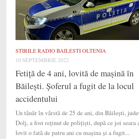
STIRILE RADIO BAILESTI OLTENIA
10 SEPTEMBRIE 2022
Fetiță de 4 ani, lovită de mașină în
Băilești. Șoferul a fugit de la locul
accidentului
Un tânăr în vârstă de 25 de ani, din Băilești, jude
Dolj, a fost reținut de polițiști, după ce joi seara a
lovit o fată de patru ani cu mașina și a fugit...