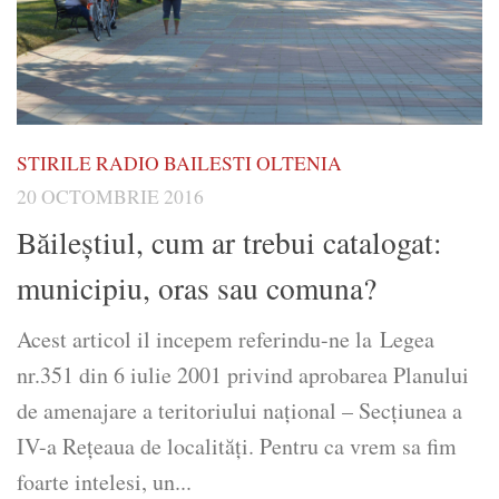
STIRILE RADIO BAILESTI OLTENIA
20 OCTOMBRIE 2016
Băileștiul, cum ar trebui catalogat:
municipiu, oras sau comuna?
Acest articol il incepem referindu-ne la Legea
nr.351 din 6 iulie 2001 privind aprobarea Planului
de amenajare a teritoriului naţional – Secţiunea a
IV-a Reţeaua de localităţi. Pentru ca vrem sa fim
foarte intelesi, un...