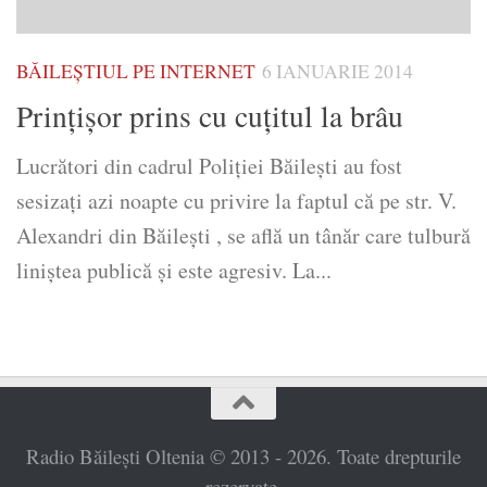
BĂILEȘTIUL PE INTERNET
6 IANUARIE 2014
Prinţişor prins cu cuţitul la brâu
Lucrători din cadrul Poliţiei Băileşti au fost
sesizaţi azi noapte cu privire la faptul că pe str. V.
Alexandri din Băilești , se află un tânăr care tulbură
liniştea publică şi este agresiv. La...
Radio Băilești Oltenia © 2013 - 2026. Toate drepturile
rezervate.