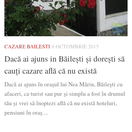
CAZARE BAILESTI
6 OCTOMBRIE 2015
Dacă ai ajuns in Băileşti şi doreşti să
cauţi cazare află că nu există
Dacă ai ajuns în oraşul lui Nea Mărin, Băileşti cu
afaceri, ca turist sau pur şi simplu a fost în drumul
tău şi vrei să înoptezi află că nu există hoteluri,
pensiuni în oraş....