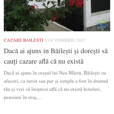
CAZARE BAILESTI
6 OCTOMBRIE 2015
Dacă ai ajuns in Băileşti şi doreşti să
cauţi cazare află că nu există
Dacă ai ajuns în oraşul lui Nea Mărin, Băileşti cu
afaceri, ca turist sau pur şi simplu a fost în drumul
tău şi vrei să înoptezi află că nu există hoteluri,
pensiuni în oraş....